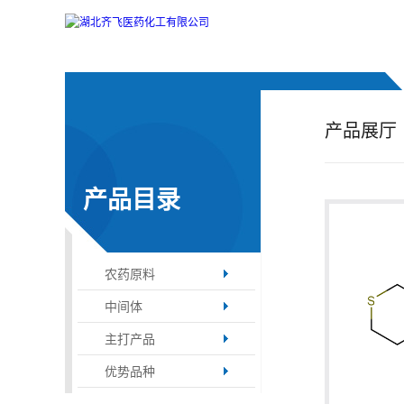
公
司
产品展厅
首
产品目录
页
公
农药原料
司
中间体
介
主打产品
优势品种
绍