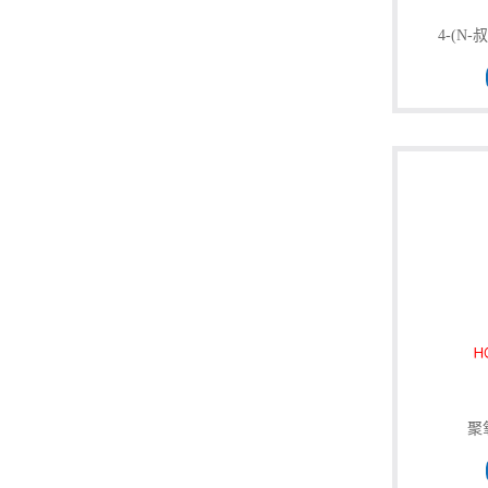
公
4-(N
司
动
态
产
品
展
厅
聚
证