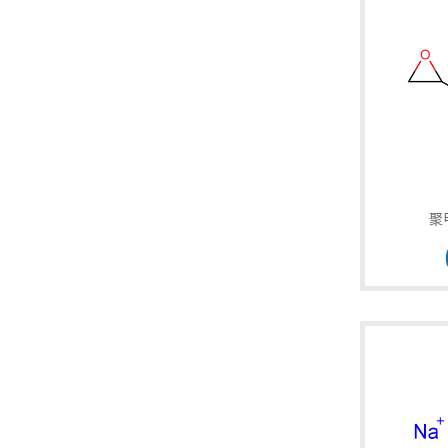
留
言
聚