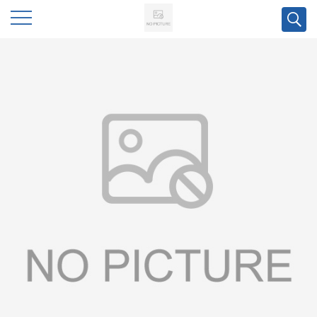
公
司
首
页
公
司
介
绍