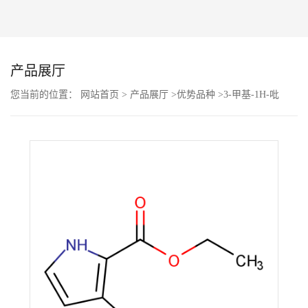
公
司
产品展厅
动
您当前的位置：
网站首页
>
产品展厅
>
优势品种
>
3-甲基-1H-吡
咯-2-甲酸乙酯
态
产
品
展
厅
证