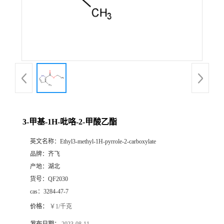
书
荣
誉
联
系
3-甲基-1H-吡咯-2-甲酸乙酯
英文名称：
Ethyl3-methyl-1H-pyrrole-2-carboxylate
方
品牌：
齐飞
产地：
湖北
式
货号：
QF2030
cas：
3284-47-7
在
价格：
￥1/千克
线