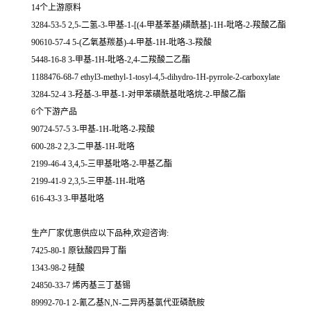
14个上游原料
3284-53-5 2,5-二氢-3-甲基-1-[(4-甲基苯基)磺酰基]-1H-吡咯-2-羧酸乙酯
90610-57-4 5-(乙氧基羰基)-4-甲基-1H-吡咯-3-羧酸
5448-16-8 3-甲基-1H-吡咯-2,4-二羧酸二乙酯
1188476-68-7 ethyl3-methyl-1-tosyl-4,5-dihydro-1H-pyrrole-2-carboxylate
3284-52-4 3-羟基-3-甲基-1-对甲苯磺酰基吡咯烷-2-甲酸乙酯
6个下游产品
90724-57-5 3-甲基-1H-吡咯-2-羧酸
600-28-2 2,3-二甲基-1H-吡咯
2199-46-4 3,4,5-三甲基吡咯-2-甲基乙酯
2199-41-9 2,3,5-三甲基-1H-吡咯
616-43-3 3-甲基吡咯
生产厂家优惠供应以下品种,欢迎咨询:
7425-80-1 原钛酸四异丁酯
1343-98-2 硅酸
24850-33-7 烯丙基三丁基锡
89992-70-1 2-氰乙基N,N-二异丙基氯代亚磷酰胺