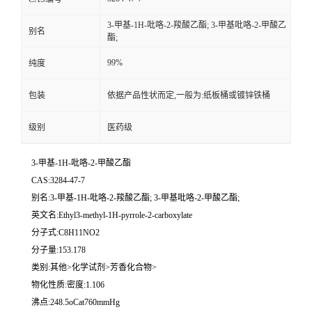
3-甲基-1H-吡咯-2-羧酸乙酯; 3-甲基吡咯-2-甲酸乙
别名
酯;
99%
纯度
包装
依据产品性状而定,一般为:纸板桶或镀锌铁桶
级别
医药级
3-甲基-1H-吡咯-2-甲酸乙酯
CAS:3284-47-7
别名:3-甲基-1H-吡咯-2-羧酸乙酯; 3-甲基吡咯-2-甲酸乙酯;
英文名:Ethyl3-methyl-1H-pyrrole-2-carboxylate
分子式:C8H11NO2
分子量:153.178
类别:其他>化学试剂>芳香化合物>
物化性质:密度:1.106
沸点:248.5oCat760mmHg