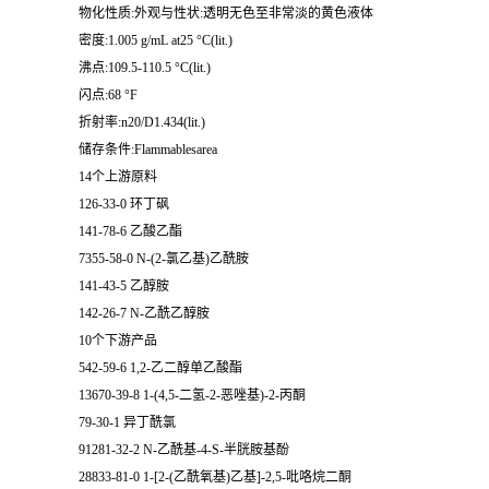
物化性质:外观与性状:透明无色至非常淡的黄色液体
密度:1.005 g/mL at25 °C(lit.)
沸点:109.5-110.5 °C(lit.)
闪点:68 °F
折射率:n20/D1.434(lit.)
储存条件:Flammablesarea
14个上游原料
126-33-0 环丁砜
141-78-6 乙酸乙酯
7355-58-0 N-(2-氯乙基)乙酰胺
141-43-5 乙醇胺
142-26-7 N-乙酰乙醇胺
10个下游产品
542-59-6 1,2-乙二醇单乙酸酯
13670-39-8 1-(4,5-二氢-2-恶唑基)-2-丙酮
79-30-1 异丁酰氯
91281-32-2 N-乙酰基-4-S-半胱胺基酚
28833-81-0 1-[2-(乙酰氧基)乙基]-2,5-吡咯烷二酮