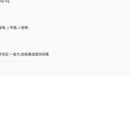
kg/1kg
唑啉; 2-甲基-2-唑啉;
状而定,一般为:纸板桶或镀锌铁桶