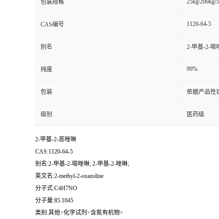
25kg/200kg/5
包装规格
1120-64-5
CAS编号
别名
2-甲基-2-噁
99%
纯度
包装
依据产品性
级别
医药级
2-甲基-2-恶唑啉
CAS:1120-64-5
别名:2-甲基-2-噁唑啉; 2-甲基-2-唑啉;
英文名:2-methyl-2-oxazoline
分子式:C4H7NO
分子量:85.1045
类别:其他>化学试剂>含氮有机物>