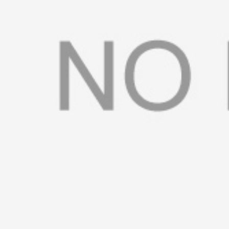
书
荣
誉
联
系
方
式
在
线