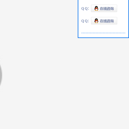
Q Q：
Q Q：