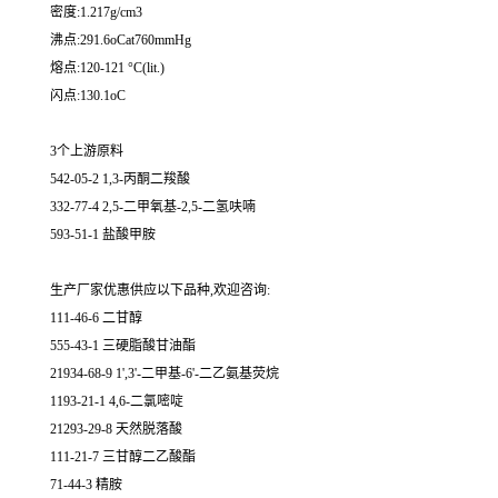
密度:1.217g/cm3
沸点:291.6oCat760mmHg
熔点:120-121 °C(lit.)
闪点:130.1oC
3个上游原料
542-05-2 1,3-丙酮二羧酸
332-77-4 2,5-二甲氧基-2,5-二氢呋喃
593-51-1 盐酸甲胺
生产厂家优惠供应以下品种,欢迎咨询:
111-46-6 二甘醇
555-43-1 三硬脂酸甘油酯
21934-68-9 1',3'-二甲基-6'-二乙氨基荧烷
1193-21-1 4,6-二氯嘧啶
21293-29-8 天然脱落酸
111-21-7 三甘醇二乙酸酯
71-44-3 精胺