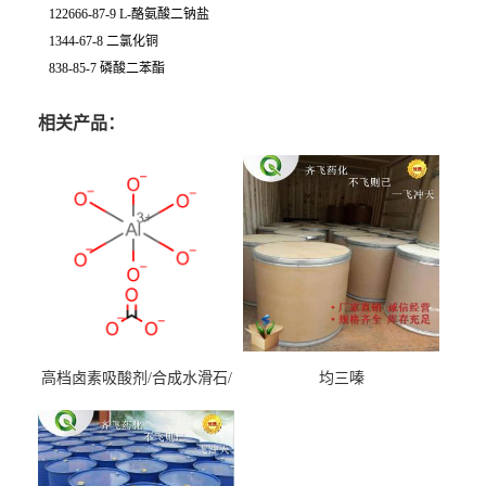
122666-87-9 L-酪氨酸二钠盐
1344-67-8 二氯化铜
838-85-7 磷酸二苯酯
相关产品：
高档卤素吸酸剂/合成水滑石/
均三嗪
镁铝水滑石