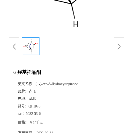
书
荣
誉
联
系
6-羟基托品酮
英文名称：
(+-)-exo-6-Hydroxytropinone
方
品牌：
齐飞
产地：
湖北
式
货号：
QF1976
cas：
5932-53-6
在
价格：
￥1/千克
线