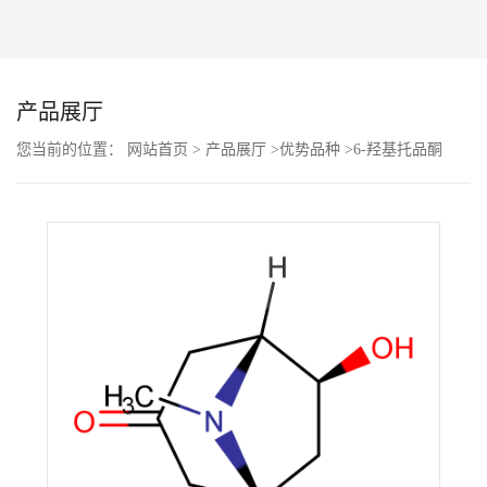
公
司
产品展厅
动
您当前的位置：
网站首页
>
产品展厅
>
优势品种
>
6-羟基托品酮
态
产
品
展
厅
证