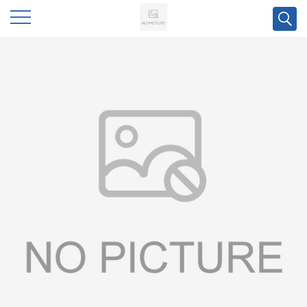
公
司
首
页
公
司
介
绍