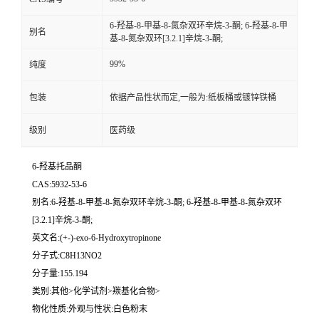
6-羟基-8-甲基-8-氮杂双环辛烷-3-酮; 6-羟基-8-甲
别名
基-8-氮杂双环[3.2.1]辛烷-3-酮;
99%
纯度
包装
依据产品性状而定,一般为:纸板桶或镀锌铁桶
级别
医药级
6-羟基托品酮
CAS:5932-53-6
别名:6-羟基-8-甲基-8-氮杂双环辛烷-3-酮; 6-羟基-8-甲基-8-氮杂双环
[3.2.1]辛烷-3-酮;
英文名:(+-)-exo-6-Hydroxytropinone
分子式:C8H13NO2
分子量:155.194
类别:其他>化学试剂>羰基化合物>
物化性质:外观与性状:白色粉末