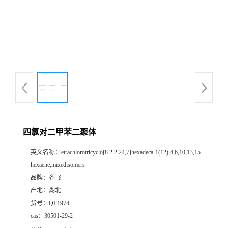
公
司
动
态
产
四氯对二甲苯二聚体
品
英文名称：
etrachlorotricyclo[8.2.2.24,7]hexadeca-1(12),4,6,10,13,15-
hexaene,mixedisomers
展
品牌：
齐飞
产地：
湖北
厅
货号：
QF1974
cas：
30501-29-2
证