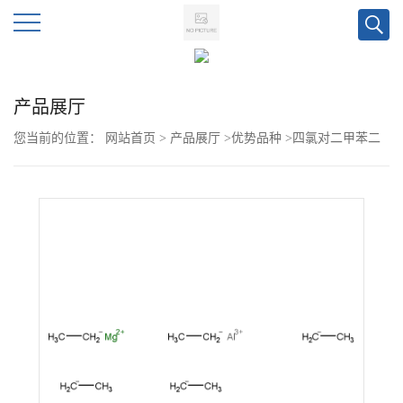
公
产品展厅
司
您当前的位置：
网站首页
>
产品展厅
>
优势品种
>
四氯对二甲苯二
首
聚体
页
公
司
介
绍