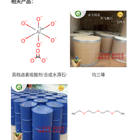
相关产品：
高档卤素吸酸剂/合成水滑石/
均三嗪
镁铝水滑石