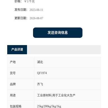
价格：
￥1/千克
书
发布日期：
2023-08-11
更新日期：
2026-08-07
荣
誉
发送咨询信息
联
产品详请
系
产地
湖北
方
QF1974
货号
式
品牌
齐飞
在
用途
工业原材料,用于工业化大生产
线
25kg/200kg/5kg/1kg
包装规格