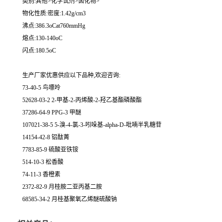
类别:其他>化学试剂>卤化物>
物化性质:密度:1.42g/cm3
沸点:386.3oCat760mmHg
熔点:130-140oC
闪点:180.5oC
生产厂家优惠供应以下品种,欢迎咨询:
73-40-5 鸟嘌呤
52628-03-2 2-甲基-2-丙烯酸-2-羟乙基酯磷酸酯
37286-64-9 PPG-3 甲醚
107021-38-5 5-溴-4-氯-3-吲哚基-alpha-D-吡喃半乳糖苷
14154-42-8 铝酞菁
7783-85-9 硫酸亚铁铵
514-10-3 松香酸
74-11-3 香橙素
2372-82-9 月桂胺二亚丙基二胺
68585-34-2 月桂基聚氧乙烯醚硫酸钠