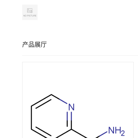
公
司
产品展厅
首
页
公
司
介
绍