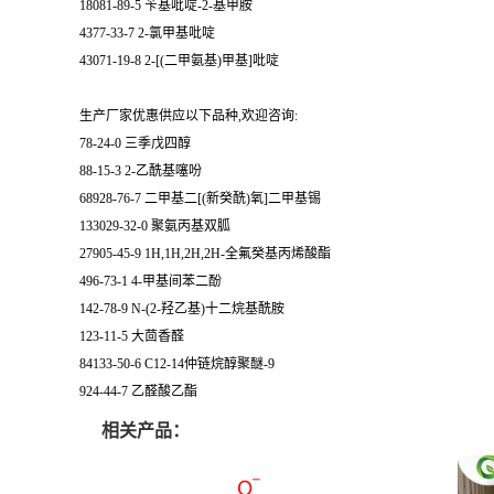
18081-89-5 苄基吡啶-2-基甲胺
4377-33-7 2-氯甲基吡啶
43071-19-8 2-[(二甲氨基)甲基]吡啶
生产厂家优惠供应以下品种,欢迎咨询:
78-24-0 三季戊四醇
88-15-3 2-乙酰基噻吩
68928-76-7 二甲基二[(新癸酰)氧]二甲基锡
133029-32-0 聚氨丙基双胍
27905-45-9 1H,1H,2H,2H-全氟癸基丙烯酸酯
496-73-1 4-甲基间苯二酚
142-78-9 N-(2-羟乙基)十二烷基酰胺
123-11-5 大茴香醛
84133-50-6 C12-14仲链烷醇聚醚-9
924-44-7 乙醛酸乙酯
相关产品：