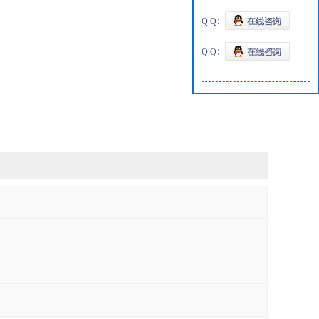
Q Q：
Q Q：