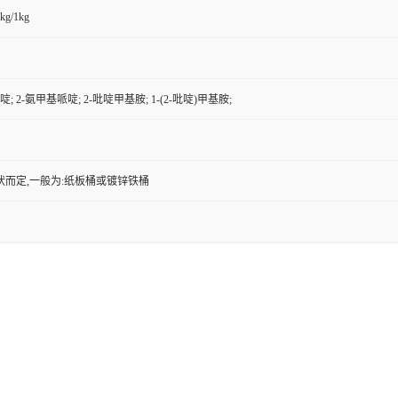
kg/1kg
啶; 2-氨甲基哌啶; 2-吡啶甲基胺; 1-(2-吡啶)甲基胺;
状而定,一般为:纸板桶或镀锌铁桶