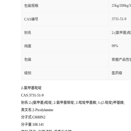
25kg/200kg/5
包装规格
书
3731-51-9
CAS编号
荣
别名
2-(氨甲基)吡
誉
99%
纯度
联
包装
依据产品性
系
级别
医药级
方
2-氨甲基吡啶
CAS:3731-51-9
式
别名:2-(氨甲基)吡啶; 2-氨甲基哌啶; 2-吡啶甲基胺; 1-(2-吡啶)甲基胺;
英文名:2-Picolylamine
在
分子式:C6H8N2
分子量:108.141
线