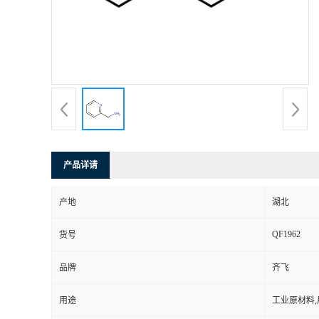
公
司
动
态
产
产品详请
品
产地
湖北
QF1962
展
货号
品牌
齐飞
厅
用途
工业原材料
证