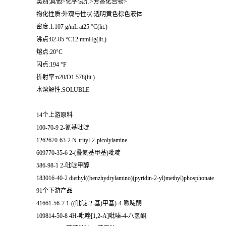
类别:其他>化学试剂>芳香化合物>
物化性质:外观与性状:透明黄色棕色液体
留
密度:1.107 g/mL at25 °C(lit.)
沸点:82-85 °C12 mmHg(lit.)
言
熔点:20°C
闪点:194 °F
折射率:n20/D1.578(lit.)
水溶解性:SOLUBLE
14个上游原料
100-70-9 2-氰基吡啶
1262670-63-2 N-trityl-2-picolylamine
609770-35-6 2-(叠氮基甲基)吡啶
586-98-1 2-吡啶甲醇
183016-40-2 diethyl((benzhydrylamino)(pyridin-2-yl)methyl)phosphonate
91个下游产品
41661-56-7 1-((吡啶-2-基)甲基)-4-哌啶酮
109814-50-8 4H-吡唑[1,2-A]吡嗪-4-八氢酮