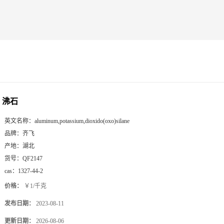
沸石
英文名称：
aluminum,potassium,dioxido(oxo)silane
品牌：
齐飞
产地：
湖北
货号：
QF2147
cas：
1327-44-2
价格：
￥1/千克
发布日期：
2023-08-11
更新日期：
2026-08-06