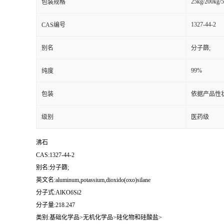
25kg/200kg/5
包装规格
1327-44-2
CAS编号
别名
分子篩;
99%
纯度
包装
依据产品性
级别
医药级
沸石
CAS:1327-44-2
别名:分子篩;
英文名:aluminum,potassium,dioxido(oxo)silane
分子式:AlKO6Si2
分子量:218.247
类别:基础化学品>无机化学品>硅化物和硅酸盐>