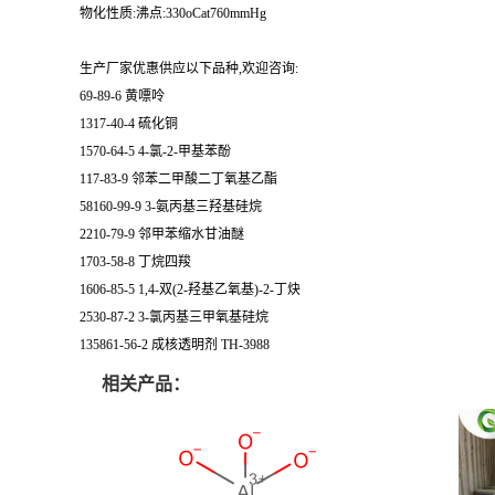
物化性质:沸点:330oCat760mmHg
生产厂家优惠供应以下品种,欢迎咨询:
69-89-6 黄嘌呤
1317-40-4 硫化铜
1570-64-5 4-氯-2-甲基苯酚
117-83-9 邻苯二甲酸二丁氧基乙酯
58160-99-9 3-氨丙基三羟基硅烷
2210-79-9 邻甲苯缩水甘油醚
1703-58-8 丁烷四羧
1606-85-5 1,4-双(2-羟基乙氧基)-2-丁炔
2530-87-2 3-氯丙基三甲氧基硅烷
135861-56-2 成核透明剂 TH-3988
相关产品：