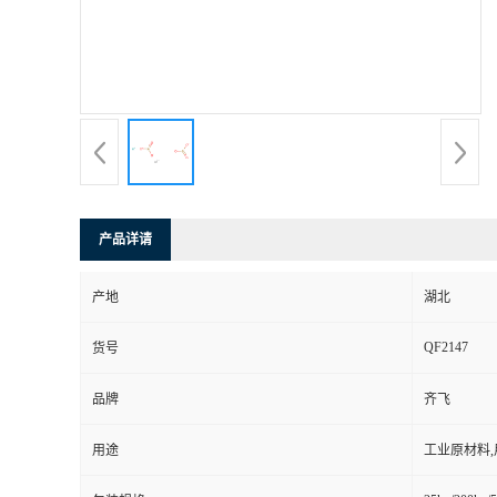
产品详请
产地
湖北
QF2147
货号
品牌
齐飞
用途
工业原材料