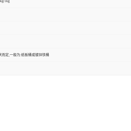
kg/1kg
状而定,一般为:纸板桶或镀锌铁桶