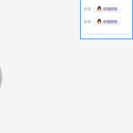
Q Q：
Q Q：