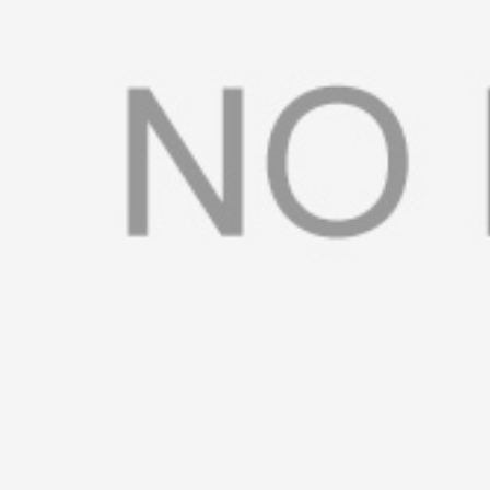
书
荣
誉
联
系
方
式
在
线