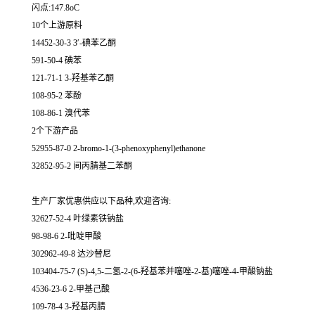
闪点:147.8oC
10个上游原料
14452-30-3 3′-碘苯乙酮
591-50-4 碘苯
121-71-1 3-羟基苯乙酮
108-95-2 苯酚
108-86-1 溴代苯
2个下游产品
52955-87-0 2-bromo-1-(3-phenoxyphenyl)ethanone
32852-95-2 间丙腈基二苯酮
生产厂家优惠供应以下品种,欢迎咨询:
32627-52-4 叶绿素铁钠盐
98-98-6 2-吡啶甲酸
302962-49-8 达沙替尼
103404-75-7 (S)-4,5-二氢-2-(6-羟基苯并噻唑-2-基)噻唑-4-甲酸钠盐
4536-23-6 2-甲基己酸
109-78-4 3-羟基丙腈