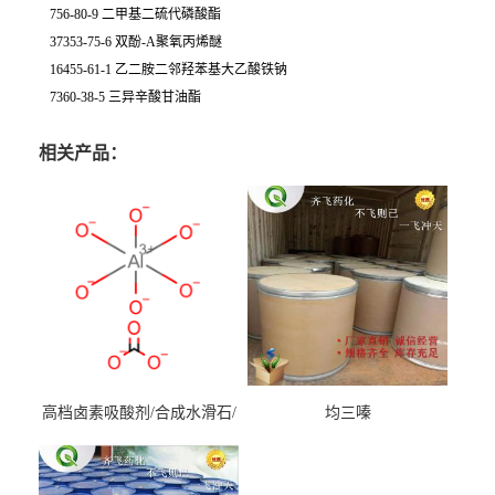
756-80-9 二甲基二硫代磷酸酯
37353-75-6 双酚-A聚氧丙烯醚
16455-61-1 乙二胺二邻羟苯基大乙酸铁钠
7360-38-5 三异辛酸甘油酯
相关产品：
高档卤素吸酸剂/合成水滑石/
均三嗪
镁铝水滑石