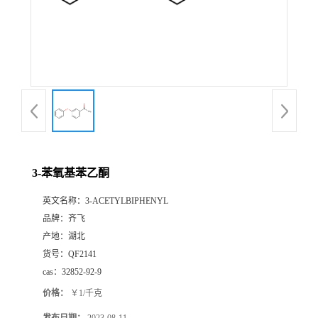
书
荣
誉
联
系
3-苯氧基苯乙酮
英文名称：
3-ACETYLBIPHENYL
方
品牌：
齐飞
产地：
湖北
式
货号：
QF2141
cas：
32852-92-9
在
价格：
￥1/千克
线