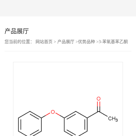
公
司
产品展厅
动
您当前的位置：
网站首页
>
产品展厅
>
优势品种
>
3-苯氧基苯乙酮
态
产
品
展
厅
证