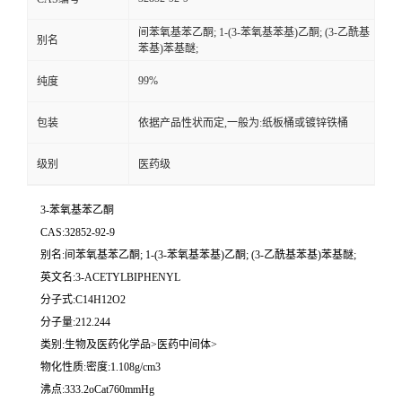
间苯氧基苯乙酮; 1-(3-苯氧基苯基)乙酮; (3-乙酰基
别名
苯基)苯基醚;
99%
纯度
包装
依据产品性状而定,一般为:纸板桶或镀锌铁桶
级别
医药级
3-苯氧基苯乙酮
CAS:32852-92-9
别名:间苯氧基苯乙酮; 1-(3-苯氧基苯基)乙酮; (3-乙酰基苯基)苯基醚;
英文名:3-ACETYLBIPHENYL
分子式:C14H12O2
分子量:212.244
类别:生物及医药化学品>医药中间体>
物化性质:密度:1.108g/cm3
沸点:333.2oCat760mmHg