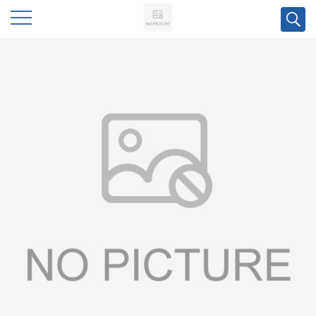
公
司
首
页
公
司
介
绍