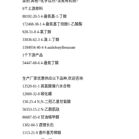
类别:其他>化学试剂>含氮有机物>
9个上游原料
留
88192-20-5 4-叠氮基-1-丁胺
172468-38-1 4-叠氮基丁烷醇1-乙酸酯
言
928-51-8 4-氯丁醇
33036-62-3 4-溴-1-丁醇
1184934-40-4 4-azidobutylbenzoate
1个下游产品
54447-68-6 4-叠氮丁酸
生产厂家优惠供应以下品种,欢迎咨询:
13520-61-1 高氯酸镍六水合物
12069-32-8 碳化硼
150-25-4 N,N-二羟乙基甘氨酸
56353-15-2 N-乙酰肌肽
86687-05-0 甘油缩甲醛
1302-66-5 透锂长石
1113-21-9 香叶基芳樟醇