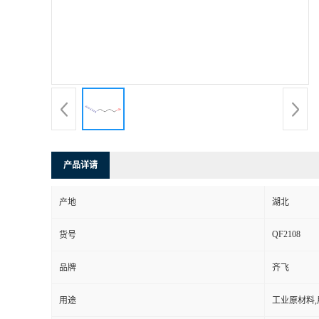
公
司
动
态
产
产品详请
品
产地
湖北
QF2108
展
货号
品牌
齐飞
厅
用途
工业原材料
证