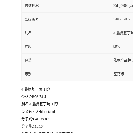
25kg/200kg/5
包装规格
书
54953-78-5
CAS编号
荣
别名
4-叠氮基丁烷
誉
99%
纯度
联
包装
依据产品性
系
级别
医药级
方
4-叠氮基丁烷-1-醇
CAS:54953-78-5
式
别名:4-叠氮基丁烷-1-醇
英文名:4-Azidobutanol
在
分子式:C4H9N3O
分子量:115.134
线