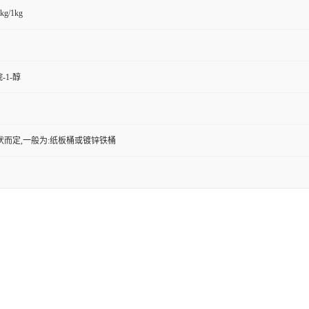
kg/1kg
-1-醇
状而定,一般为:纸板桶或镀锌铁桶