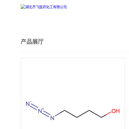
公
司
产品展厅
首
页
公
司
介
绍