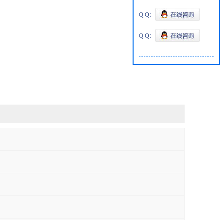
Q Q：
Q Q：