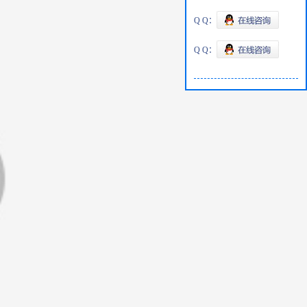
Q Q：
Q Q：