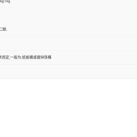
kg/1kg
丁二醇;
状而定,一般为:纸板桶或镀锌铁桶