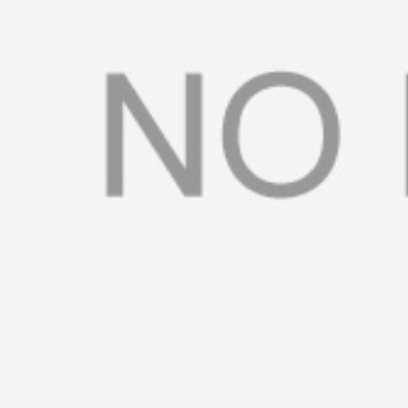
书
荣
誉
联
系
方
式
在
线