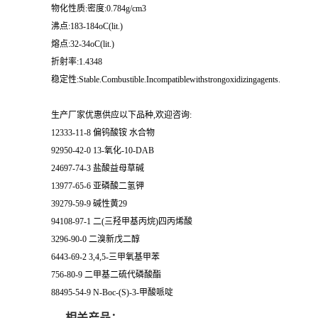
物化性质:密度:0.784g/cm3
沸点:183-184oC(lit.)
熔点:32-34oC(lit.)
折射率:1.4348
稳定性:Stable.Combustible.Incompatiblewithstrongoxidizingagents.
生产厂家优惠供应以下品种,欢迎咨询:
12333-11-8 偏钨酸铵 水合物
92950-42-0 13-氧化-10-DAB
24697-74-3 盐酸益母草碱
13977-65-6 亚磷酸二氢钾
39279-59-9 碱性黄29
94108-97-1 二(三羟甲基丙烷)四丙烯酸
3296-90-0 二溴新戊二醇
6443-69-2 3,4,5-三甲氧基甲苯
756-80-9 二甲基二硫代磷酸酯
88495-54-9 N-Boc-(S)-3-甲酸哌啶
相关产品：