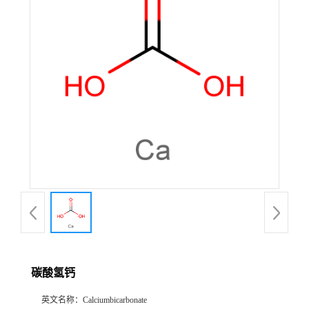
公
司
动
态
产
品
展
厅
碳酸氢钙
证
英文名称：
Calciumbicarbonate