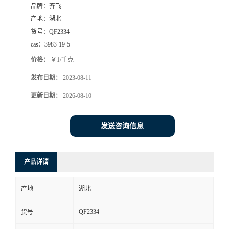
品牌：
齐飞
书
产地：
湖北
货号：
QF2334
荣
cas：
3983-19-5
价格：
￥1/千克
誉
发布日期：
2023-08-11
联
更新日期：
2026-08-10
系
发送咨询信息
方
产品详请
式
产地
湖北
在
QF2334
货号
线