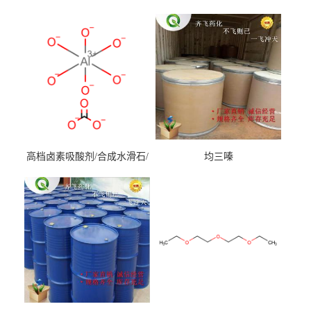
高档卤素吸酸剂/合成水滑石/
均三嗪
镁铝水滑石