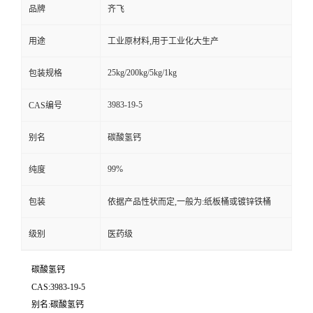
品牌
齐飞
留
用途
工业原材料,用于工业化大生产
言
25kg/200kg/5kg/1kg
包装规格
3983-19-5
CAS编号
别名
碳酸氢钙
99%
纯度
包装
依据产品性状而定,一般为:纸板桶或镀锌铁桶
级别
医药级
碳酸氢钙
CAS:3983-19-5
别名:碳酸氢钙