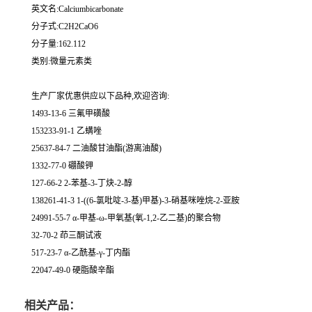
英文名:Calciumbicarbonate
分子式:C2H2CaO6
分子量:162.112
类别:微量元素类
生产厂家优惠供应以下品种,欢迎咨询:
1493-13-6 三氟甲磺酸
153233-91-1 乙螨唑
25637-84-7 二油酸甘油酯(游离油酸)
1332-77-0 硼酸钾
127-66-2 2-苯基-3-丁炔-2-醇
138261-41-3 1-((6-氯吡啶-3-基)甲基)-3-硝基咪唑烷-2-亚胺
24991-55-7 α-甲基-ω-甲氧基(氧-1,2-乙二基)的聚合物
32-70-2 茚三酮试液
517-23-7 α-乙酰基-γ-丁内酯
22047-49-0 硬脂酸辛酯
相关产品：