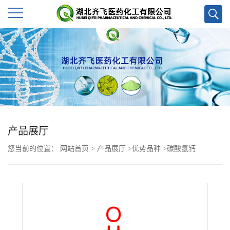
公
司
首
页
产品展厅
公
您当前的位置：
网站首页
>
产品展厅
>
优势品种
>
碳酸氢钙
司
介
绍