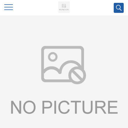
公
司
首
页
公
司
介
绍