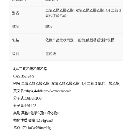
二氟乙酰乙酸乙酯; 双氟乙酰乙酸乙酯; 4,4-二氟-3-
别名
氧代丁酸乙酯;
99%
纯度
包装
依据产品性状而定,一般为:纸板桶或镀锌铁桶
级别
医药级
4,4-二氟乙酰乙酸乙酯
CAS:352-24-9
别名:二氟乙酰乙酸乙酯; 双氟乙酰乙酸乙酯; 4,4-二氟-3-氧代丁酸乙酯;
英文名:ethyl4,4-difluoro-3-oxobutanoate
分子式:C6H8F2O3
分子量:166.123
类别:其他>化学试剂>卤化物>
物化性质:密度:1.191g/cm3
沸点:170.1oCat760mmHg