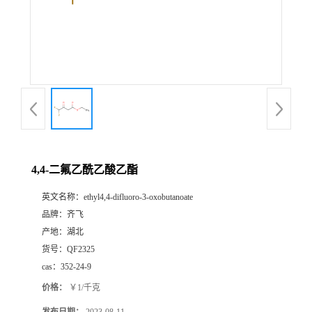
书
荣
誉
联
系
4,4-二氟乙酰乙酸乙酯
英文名称：
ethyl4,4-difluoro-3-oxobutanoate
方
品牌：
齐飞
产地：
湖北
式
货号：
QF2325
cas：
352-24-9
在
价格：
￥1/千克
线