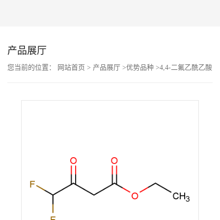
公
司
产品展厅
动
您当前的位置：
网站首页
>
产品展厅
>
优势品种
>
4,4-二氟乙酰乙酸
乙酯
态
产
品
展
厅
证