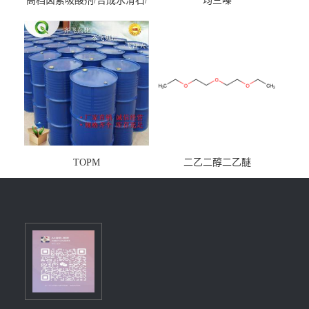
高档卤素吸酸剂/合成水滑石/
均三嗪
镁铝水滑石
TOPM
二乙二醇二乙醚