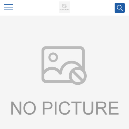
公
司
首
页
公
司
介
绍