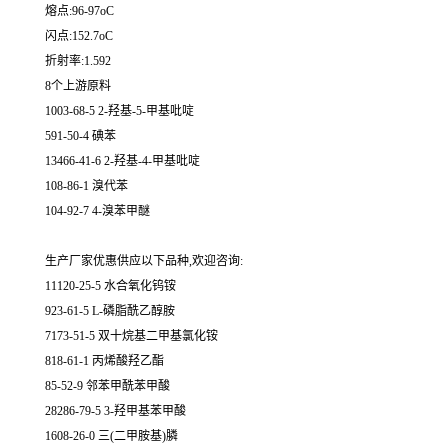
熔点:96-97oC
闪点:152.7oC
折射率:1.592
8个上游原料
1003-68-5 2-羟基-5-甲基吡啶
591-50-4 碘苯
13466-41-6 2-羟基-4-甲基吡啶
108-86-1 溴代苯
104-92-7 4-溴苯甲醚
生产厂家优惠供应以下品种,欢迎咨询:
11120-25-5 水合氧化钨铵
923-61-5 L-磷脂酰乙醇胺
7173-51-5 双十烷基二甲基氯化铵
818-61-1 丙烯酸羟乙酯
85-52-9 邻苯甲酰苯甲酸
28286-79-5 3-羟甲基苯甲酸
1608-26-0 三(二甲胺基)膦