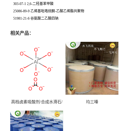
303-07-1 2,6-二羟基苯甲酸
25086-89-9 乙烯基吡咯烷酮-乙酸乙烯酯共聚物
51981-21-6 谷氨酸二乙酸四钠
相关产品：
高档卤素吸酸剂/合成水滑石/
均三嗪
镁铝水滑石