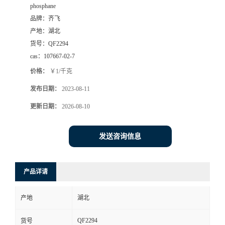
phosphane
书
品牌：
齐飞
产地：
湖北
荣
货号：
QF2294
cas：
107667-02-7
誉
价格：
￥1/千克
发布日期：
2023-08-11
联
更新日期：
2026-08-10
系
发送咨询信息
方
式
产品详请
在
产地
湖北
线
QF2294
货号