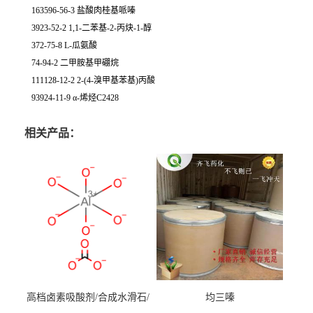
163596-56-3 盐酸肉桂基哌嗪
3923-52-2 1,1-二苯基-2-丙炔-1-醇
372-75-8 L-瓜氨酸
74-94-2 二甲胺基甲硼烷
111128-12-2 2-(4-溴甲基苯基)丙酸
93924-11-9 α-烯烃C2428
相关产品：
高档卤素吸酸剂/合成水滑石/
均三嗪