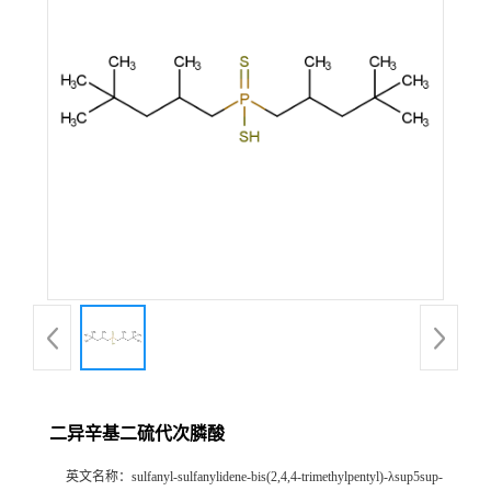
公
司
动
态
产
品
展
厅
二异辛基二硫代次膦酸
证
英文名称：
sulfanyl-sulfanylidene-bis(2,4,4-trimethylpentyl)-λsup5sup-