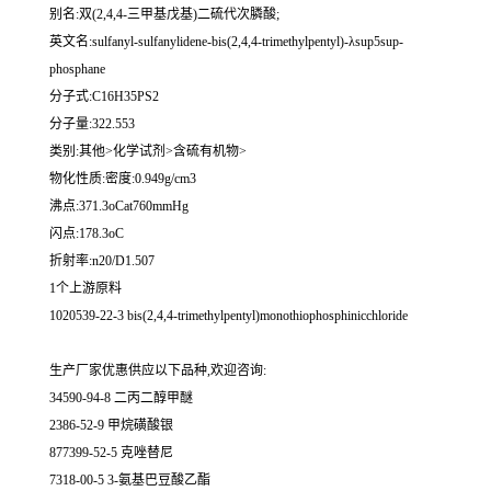
别名:双(2,4,4-三甲基戊基)二硫代次膦酸;
英文名:sulfanyl-sulfanylidene-bis(2,4,4-trimethylpentyl)-λsup5sup-
phosphane
分子式:C16H35PS2
分子量:322.553
类别:其他>化学试剂>含硫有机物>
物化性质:密度:0.949g/cm3
沸点:371.3oCat760mmHg
闪点:178.3oC
折射率:n20/D1.507
1个上游原料
1020539-22-3 bis(2,4,4-trimethylpentyl)monothiophosphinicchloride
生产厂家优惠供应以下品种,欢迎咨询:
34590-94-8 二丙二醇甲醚
2386-52-9 甲烷磺酸银
877399-52-5 克唑替尼
7318-00-5 3-氨基巴豆酸乙酯