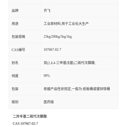
留
品牌
齐飞
用途
工业原材料,用于工业化大生产
言
25kg/200kg/5kg/1kg
包装规格
107667-02-7
CAS编号
别名
双(2,4,4-三甲基戊基)二硫代次膦酸;
99%
纯度
包装
依据产品性状而定,一般为:纸板桶或镀锌铁桶
级别
医药级
二异辛基二硫代次膦酸
CAS:107667-02-7