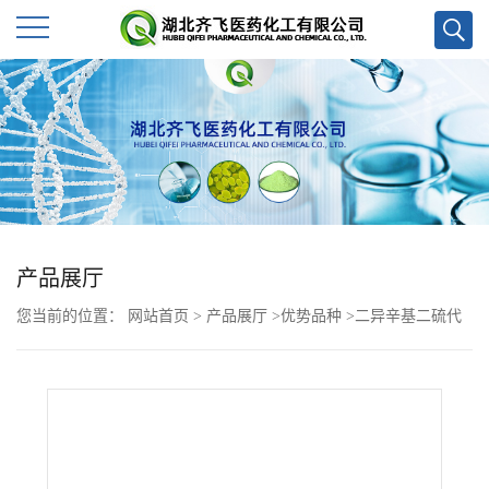
公
司
首
页
产品展厅
公
您当前的位置：
网站首页
>
产品展厅
>
优势品种
>
二异辛基二硫代
司
次膦酸
介
绍