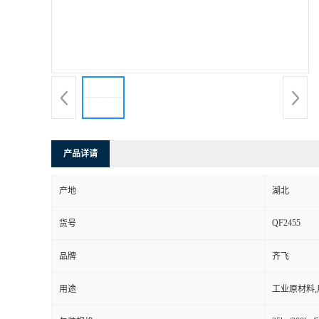
产品详请
产地
湖北
QF2455
货号
品牌
齐飞
用途
工业原材料