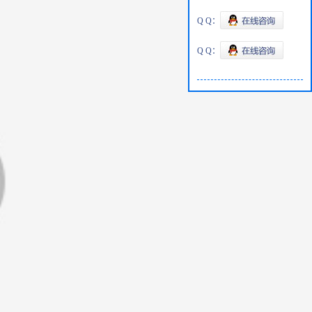
Q Q：
Q Q：