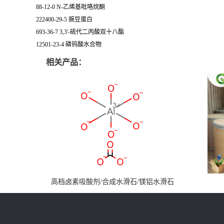
88-12-0 N-乙烯基吡咯烷酮
222400-29-5 豌豆蛋白
693-36-7 3,3'-硫代二丙酸双十八酯
12501-23-4 磷钨酸水合物
相关产品：
高档卤素吸酸剂/合成水滑石/镁铝水滑石