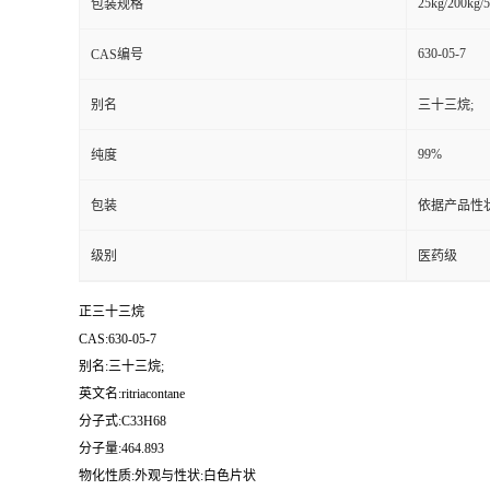
25kg/200kg/5
包装规格
630-05-7
CAS编号
别名
三十三烷;
99%
纯度
包装
依据产品性
级别
医药级
正三十三烷
CAS:630-05-7
别名:三十三烷;
英文名:ritriacontane
分子式:C33H68
分子量:464.893
物化性质:外观与性状:白色片状