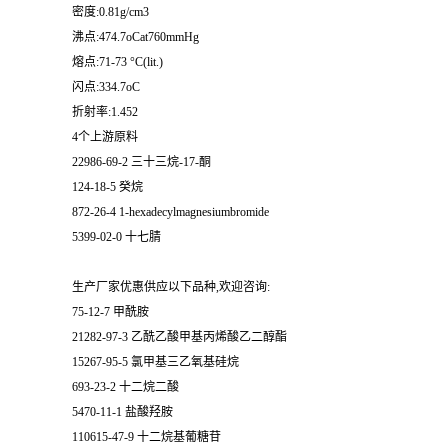
密度:0.81g/cm3
沸点:474.7oCat760mmHg
熔点:71-73 °C(lit.)
闪点:334.7oC
折射率:1.452
4个上游原料
22986-69-2 三十三烷-17-酮
124-18-5 癸烷
872-26-4 1-hexadecylmagnesiumbromide
5399-02-0 十七腈
生产厂家优惠供应以下品种,欢迎咨询:
75-12-7 甲酰胺
21282-97-3 乙酰乙酸甲基丙烯酸乙二醇酯
15267-95-5 氯甲基三乙氧基硅烷
693-23-2 十二烷二酸
5470-11-1 盐酸羟胺
110615-47-9 十二烷基葡糖苷