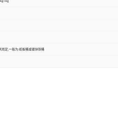
kg/1kg
状而定,一般为:纸板桶或镀锌铁桶