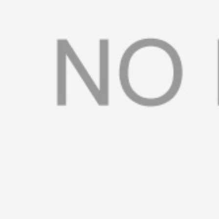
书
荣
誉
联
系
方
式
在
线