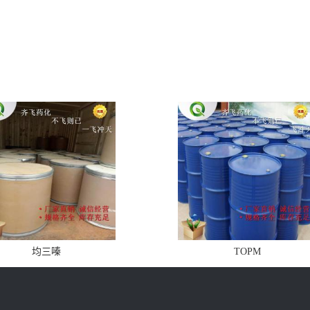
均三嗪
TOPM