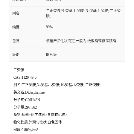
二正癸胺,N-癸基-1-癸胺; N-癸基-1-癸胺; 二正癸
别名
胺;
99%
纯度
包装
依据产品性状而定,一般为:纸板桶或镀锌铁桶
级别
医药级
二癸胺
CAS:1120-49-6
别名:二正癸胺,N-癸基-1-癸胺; N-癸基-1-癸胺; 二正癸胺;
英文名:Didecylamine
分子式:C20H43N
分子量:297.562
类别:其他>化学试剂>含氮有机物>
物化性质:外观与性状:白色固体
密度:0.809g/cm3