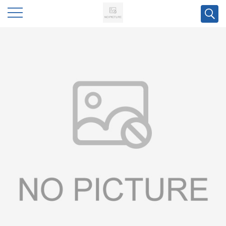
公
司
首
页
公
司
介
绍