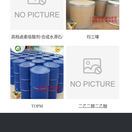
高档卤素吸酸剂/合成水滑石/
均三嗪
镁铝水滑石
TOPM
二乙二醇二乙醚