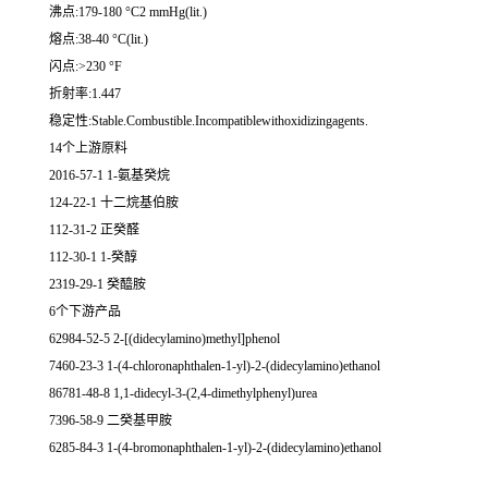
沸点:179-180 °C2 mmHg(lit.)
熔点:38-40 °C(lit.)
闪点:>230 °F
折射率:1.447
稳定性:Stable.Combustible.Incompatiblewithoxidizingagents.
14个上游原料
2016-57-1 1-氨基癸烷
124-22-1 十二烷基伯胺
112-31-2 正癸醛
112-30-1 1-癸醇
2319-29-1 癸醯胺
6个下游产品
62984-52-5 2-[(didecylamino)methyl]phenol
7460-23-3 1-(4-chloronaphthalen-1-yl)-2-(didecylamino)ethanol
86781-48-8 1,1-didecyl-3-(2,4-dimethylphenyl)urea
7396-58-9 二癸基甲胺
6285-84-3 1-(4-bromonaphthalen-1-yl)-2-(didecylamino)ethanol