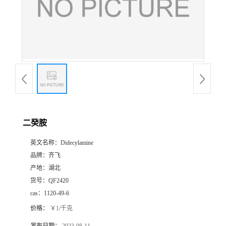
书
荣
誉
联
系
二癸胺
英文名称：
Didecylamine
方
品牌：
齐飞
产地：
湖北
式
货号：
QF2420
cas：
1120-49-6
在
价格：
￥1/千克
线