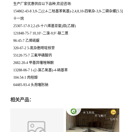
生产厂家优惠供应以下品种,欢迎咨询:
154862-43-8 3,9-二(2,4-二枯基苯氧基)-2,4,8,10-四氧杂-3,9-二磷杂螺[5.5]
十一烷
25307-17-9 2,2-(9-十八烯基亚氨)双(乙醇)
121848-75-7 10,10’-二溴-9,9’-联二蒽
96-45-7 乙烯硫脲
320-67-2 5-氮杂胞嘧啶核苷
55120-75-7 三氟甲磺酸钙
2682-20-4 甲基异噻唑啉酮
13288-06-7 1-(2-溴乙氧基)-4-硝基苯
104-54-1 肉桂醇
64485-93-4 头孢噻肟钠
相关产品：