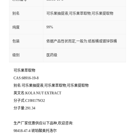
别名
可乐果抽提液;可乐果萃取物;可乐果提取物
99%
纯度
包装
依据产品性状而定,一般为:纸板桶或镀锌铁桶
级别
医药级
可乐果萃取物
CAS:68916-19-8
别名:可乐果抽提液;可乐果萃取物;可乐果提取物
英文名:KOLA NUT EXTRACT
分子式:C19H17NO2
分子量:291.34
生产厂家优惠供应以下品种,欢迎咨询:
98418-47-4 琥珀酸美托洛尔