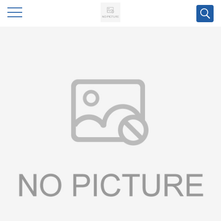
公
司
首
页
公
司
介
绍