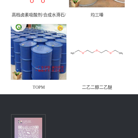
高档卤素吸酸剂/合成水滑石/
均三嗪
镁铝水滑石
TOPM
二乙二醇二乙醚