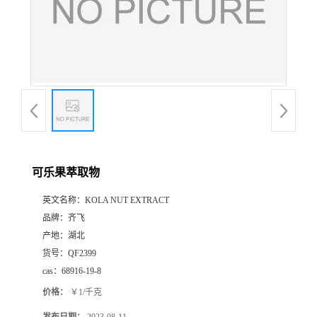
书
荣
誉
联
系
可乐果萃取物
英文名称：
KOLA NUT EXTRACT
方
品牌：
齐飞
产地：
湖北
式
货号：
QF2399
cas：
68916-19-8
在
价格：
￥1/千克
线