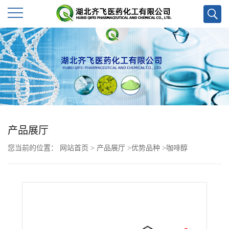
公
司
首
页
产品展厅
公
您当前的位置：
网站首页
>
产品展厅
>
优势品种
>
咖啡醇
司
介
绍