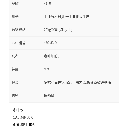
品牌
齐飞
留
用途
工业原材料,用于工业化大生产
言
25kg/200kg/5kg/1kg
包装规格
469-83-0
CAS编号
别名
咖啡油醇;
99%
纯度
包装
依据产品性状而定,一般为:纸板桶或镀锌铁桶
级别
医药级
咖啡醇
CAS:469-83-0
别名:咖啡油醇;