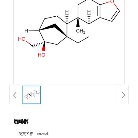
公
司
动
态
产
品
展
厅
咖啡醇
证
英文名称：
cafestol