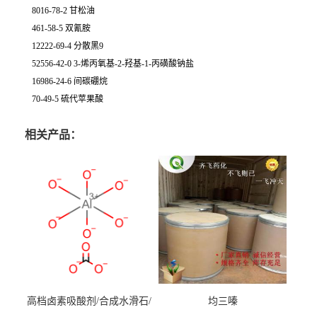
8016-78-2 甘松油
461-58-5 双氰胺
12222-69-4 分散黑9
52556-42-0 3-烯丙氧基-2-羟基-1-丙磺酸钠盐
16986-24-6 间碳硼烷
70-49-5 硫代苹果酸
相关产品：
高档卤素吸酸剂/合成水滑石/
均三嗪