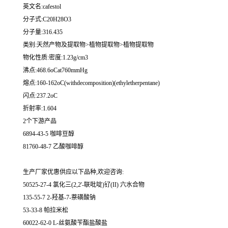
英文名:cafestol
分子式:C20H28O3
分子量:316.435
类别:天然产物及提取物>植物提取物>植物提取物
物化性质:密度:1.23g/cm3
沸点:468.6oCat760mmHg
熔点:160-162oC(withdecomposition)(ethyletherpentane)
闪点:237.2oC
折射率:1.604
2个下游产品
6894-43-5 咖啡豆醇
81760-48-7 乙酸咖啡醇
生产厂家优惠供应以下品种,欢迎咨询:
50525-27-4 氯化三(2,2'-联吡啶)钌(II) 六水合物
135-55-7 2-羟基-7-萘磺酸钠
53-33-8 帕拉米松
60022-62-0 L-丝氨酸苄酯盐酸盐