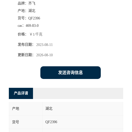
品牌：
齐飞
书
产地：
湖北
货号：
QF2396
荣
cas：
469-83-0
价格：
￥1/千克
誉
发布日期：
2023-08-11
联
更新日期：
2026-08-10
系
发送咨询信息
方
产品详请
式
产地
湖北
在
QF2396
货号
线