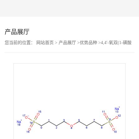
公
司
产品展厅
动
您当前的位置：
网站首页
>
产品展厅
>
优势品种
>
4,4'-氧双(1-磺酸
丁烷)钠
态
产
品
展
厅
证