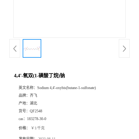
书
荣
誉
联
系
4,4'-氧双(1-磺酸丁烷)钠
英文名称：
Sodium 4,4'-oxybis(butane-1-sulfonate)
方
品牌：
齐飞
产地：
湖北
式
货号：
QF2548
cas：
183278-30-0
在
价格：
￥1/千克
线