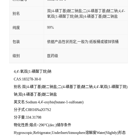
双(4-磺丁基)醚二钠盐;二(4-磺基丁基)醚二钠;4,4'-
别名
氧双(1-磺酸丁烷)钠;双(4-磺基丁基)醚二钠盐
99%
纯度
包装
依据产品性状而定,一般为:纸板桶或镀锌铁桶
级别
医药级
4,4'-氧双(1-磺酸丁烷)钠
CAS:183278-30-0
别名:双(4-磺丁基)醚二钠盐;二(4-磺基丁基)醚二钠;4,4'-氧双(1-磺酸丁烷)
钠;双(4-磺基丁基)醚二钠盐
英文名:Sodium 4,4'-oxybis(butane-1-sulfonate)
分子式:C8H16Na2O7S2
分子量:334.31798
物化性质:熔点>296°C(dec.)储存条件
Hygroscopic,Refrigerator,UnderInertAtmosphere溶解度Water(Slightly)形态