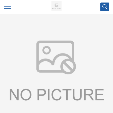
公
司
首
页
公
司
介
绍