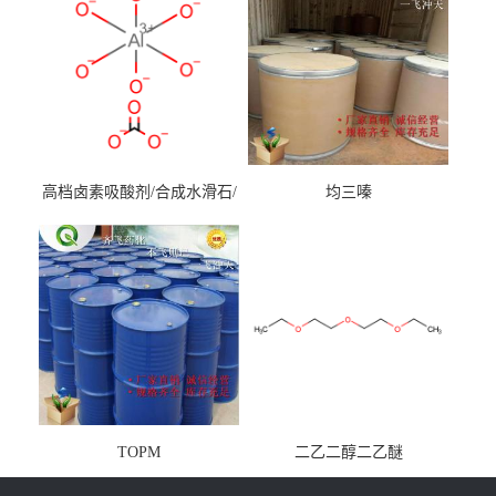
高档卤素吸酸剂/合成水滑石/
均三嗪
镁铝水滑石
TOPM
二乙二醇二乙醚