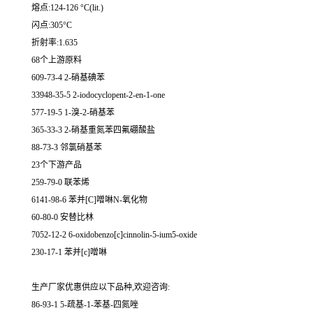
熔点:124-126 °C(lit.)
闪点:305°C
折射率:1.635
68个上游原料
609-73-4 2-硝基碘苯
33948-35-5 2-iodocyclopent-2-en-1-one
577-19-5 1-溴-2-硝基苯
365-33-3 2-硝基重氮苯四氟硼酸盐
88-73-3 邻氯硝基苯
23个下游产品
259-79-0 联苯烯
6141-98-6 苯并[C]噌啉N-氧化物
60-80-0 安替比林
7052-12-2 6-oxidobenzo[c]cinnolin-5-ium5-oxide
230-17-1 苯并[c]噌啉
生产厂家优惠供应以下品种,欢迎咨询:
86-93-1 5-疏基-1-苯基-四氮唑