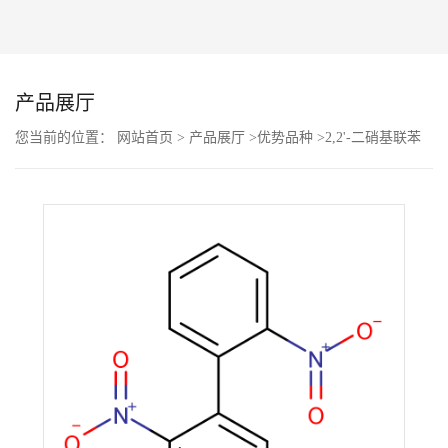
公
司
产品展厅
动
您当前的位置：
网站首页
>
产品展厅
>
优势品种
>
2,2'-二硝基联苯
态
产
品
展
厅
证