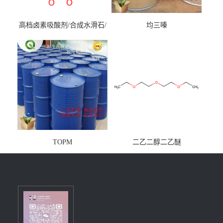
高档卤素吸酸剂/合成水滑石/
均三嗪
镁铝水滑石
TOPM
二乙二醇二乙醚