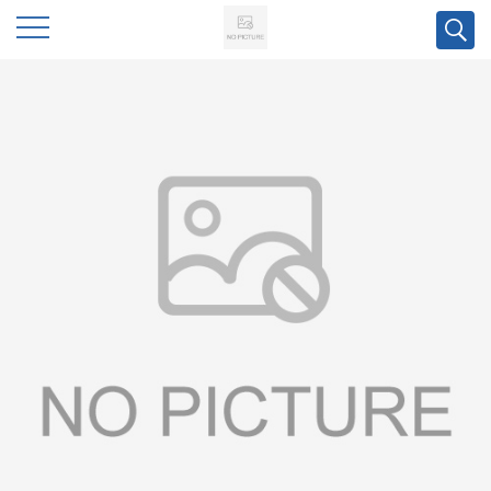
公
司
首
页
公
司
介
绍