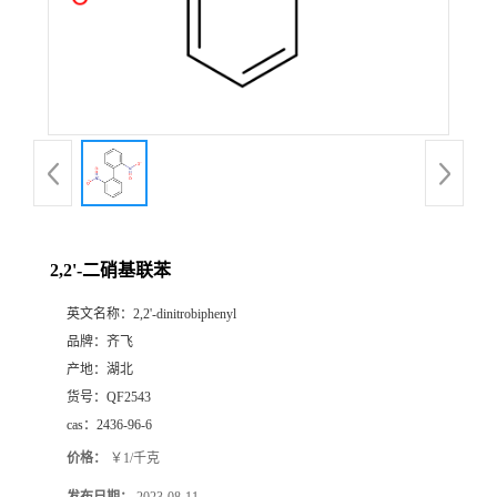
书
荣
誉
联
系
2,2'-二硝基联苯
英文名称：
2,2'-dinitrobiphenyl
方
品牌：
齐飞
产地：
湖北
式
货号：
QF2543
cas：
2436-96-6
在
价格：
￥1/千克
线