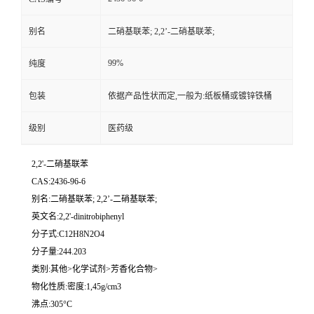
别名
二硝基联苯; 2,2’-二硝基联苯;
99%
纯度
包装
依据产品性状而定,一般为:纸板桶或镀锌铁桶
级别
医药级
2,2'-二硝基联苯
CAS:2436-96-6
别名:二硝基联苯; 2,2’-二硝基联苯;
英文名:2,2'-dinitrobiphenyl
分子式:C12H8N2O4
分子量:244.203
类别:其他>化学试剂>芳香化合物>
物化性质:密度:1,45g/cm3
沸点:305°C