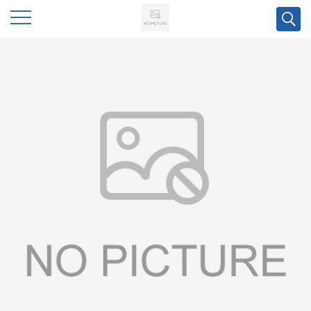
公
司
首
页
公
司
介
绍