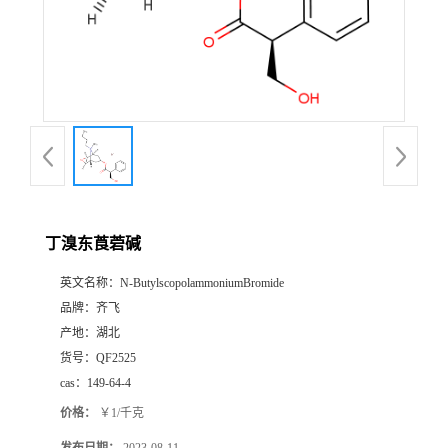
书
荣
誉
联
系
丁溴东莨菪碱
英文名称：
N-ButylscopolammoniumBromide
方
品牌：
齐飞
产地：
湖北
式
货号：
QF2525
cas：
149-64-4
在
价格：
￥1/千克
线