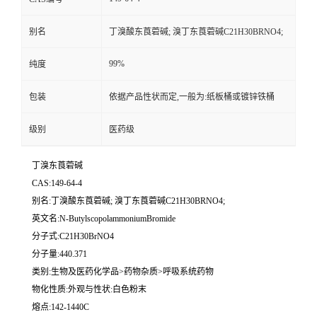
别名
丁溴酸东莨菪碱; 溴丁东莨菪碱C21H30BRNO4;
99%
纯度
包装
依据产品性状而定,一般为:纸板桶或镀锌铁桶
级别
医药级
丁溴东莨菪碱
CAS:149-64-4
别名:丁溴酸东莨菪碱; 溴丁东莨菪碱C21H30BRNO4;
英文名:N-ButylscopolammoniumBromide
分子式:C21H30BrNO4
分子量:440.371
类别:生物及医药化学品>药物杂质>呼吸系统药物
物化性质:外观与性状:白色粉末
熔点:142-1440C