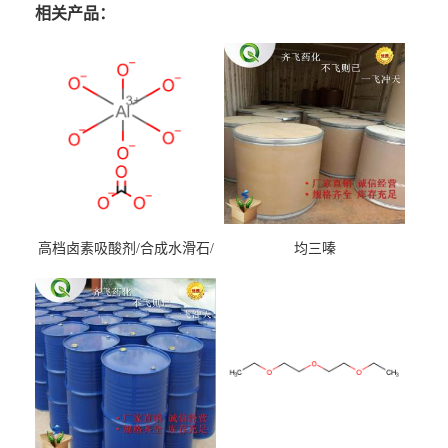
相关产品：
高档卤素吸酸剂/合成水滑石/
均三嗪
镁铝水滑石