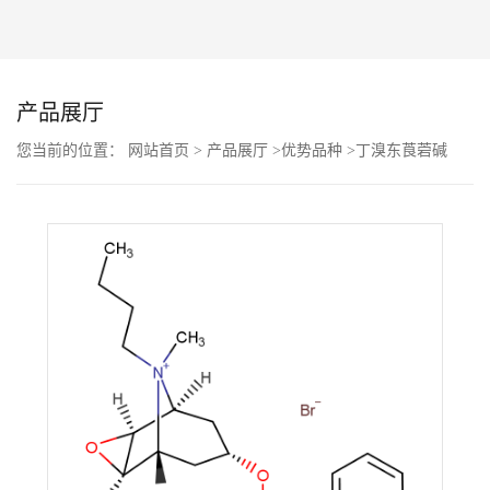
公
司
产品展厅
动
您当前的位置：
网站首页
>
产品展厅
>
优势品种
>
丁溴东莨菪碱
态
产
品
展
厅
证