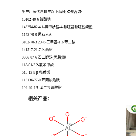
生产厂家优惠供应以下品种,欢迎咨询:
10102-40-6 钼酸钠
143254-82-4 1-氯甲酰基-4-哌啶基哌啶盐酸盐
1143-70-0 尿石素A
3102-70-3 2,4,6-三甲基-1,3-苯二胺
141517-21-7 肟菌酯
3386-87-6 乙二醇双(丙腈)醚
118-91-2 2-氯苯甲酸
515-13-9 β-榄香烯
113136-77-9 环丙酸酰胺
104-49-4 对苯二异氰酸酯
相关产品：