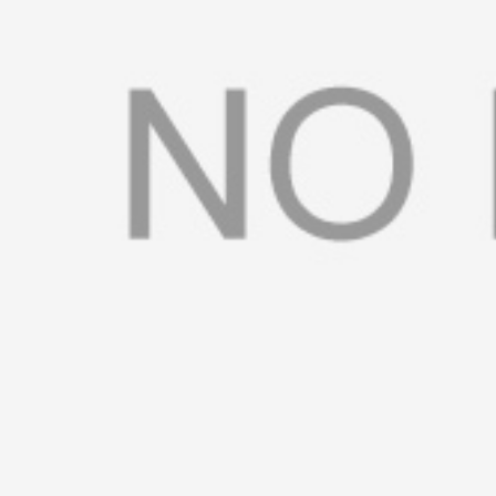
书
荣
誉
联
系
方
式
在
线