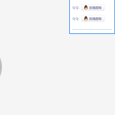
Q Q：
Q Q：