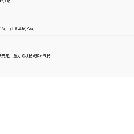
kg/1kg
苄醇; 1-(4-氟苯基)乙醇;
状而定,一般为:纸板桶或镀锌铁桶