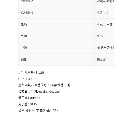
25kg/200kg/5
包装规格
403-41-8
CAS编号
别名
4-氟-α-甲基
99%
纯度
包装
依据产品性
级别
医药级
1-(4-氟苯基)-1-乙醇
CAS:403-41-8
别名:4-氟-α-甲基苄醇; 1-(4-氟苯基)乙醇;
英文名:1-(4-Fluorophenyl)ethanol
分子式:C8H9FO
分子量:140.155
类别:其他>化学试剂>卤化物>