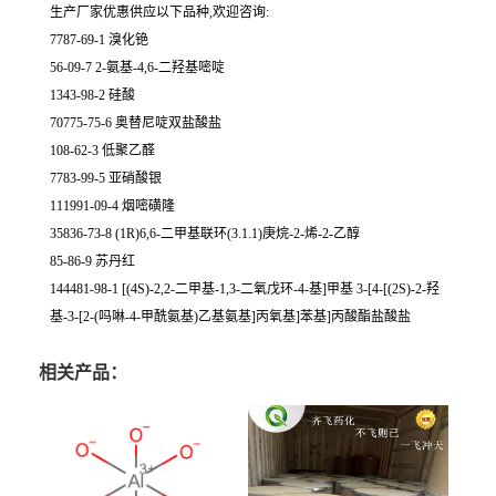
生产厂家优惠供应以下品种,欢迎咨询:
7787-69-1 溴化铯
56-09-7 2-氨基-4,6-二羟基嘧啶
1343-98-2 硅酸
70775-75-6 奥替尼啶双盐酸盐
108-62-3 低聚乙醛
7783-99-5 亚硝酸银
111991-09-4 烟嘧磺隆
35836-73-8 (1R)6,6-二甲基联环(3.1.1)庚烷-2-烯-2-乙醇
85-86-9 苏丹红
144481-98-1 [(4S)-2,2-二甲基-1,3-二氧戊环-4-基]甲基 3-[4-[(2S)-2-羟
基-3-[2-(吗啉-4-甲酰氨基)乙基氨基]丙氧基]苯基]丙酸酯盐酸盐
相关产品：