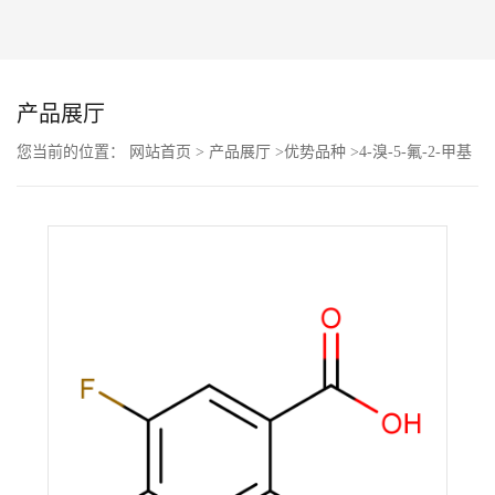
公
司
产品展厅
动
您当前的位置：
网站首页
>
产品展厅
>
优势品种
>
4-溴-5-氟-2-甲基
苯甲酸
态
产
品
展
厅
证