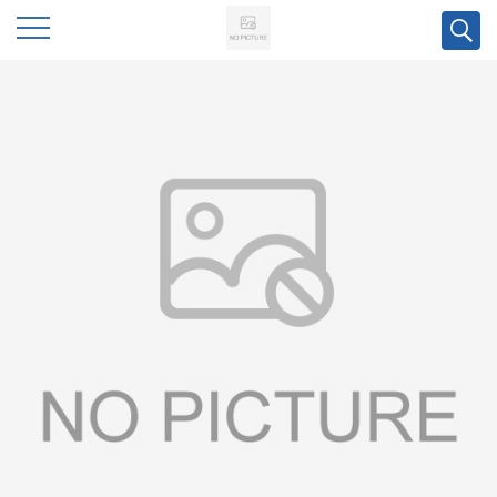
公
司
首
页
公
司
介
绍