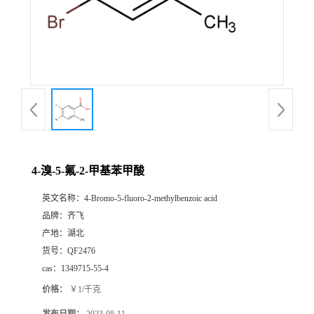
书
荣
誉
联
系
4-溴-5-氟-2-甲基苯甲酸
英文名称：
4-Bromo-5-fluoro-2-methylbenzoic acid
方
品牌：
齐飞
产地：
湖北
式
货号：
QF2476
cas：
1349715-55-4
在
价格：
￥1/千克
线