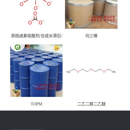
高档卤素吸酸剂/合成水滑石/
均三嗪
镁铝水滑石
TOPM
二乙二醇二乙醚