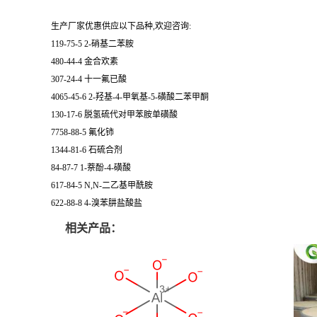
生产厂家优惠供应以下品种,欢迎咨询:
119-75-5 2-硝基二苯胺
480-44-4 金合欢素
307-24-4 十一氟已酸
4065-45-6 2-羟基-4-甲氧基-5-磺酸二苯甲酮
130-17-6 脱氢硫代对甲苯胺单磺酸
7758-88-5 氟化铈
1344-81-6 石硫合剂
84-87-7 1-萘酚-4-磺酸
617-84-5 N,N-二乙基甲酰胺
622-88-8 4-溴苯肼盐酸盐
相关产品：