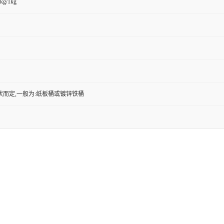
kg/1kg
状而定,一般为:纸板桶或镀锌铁桶