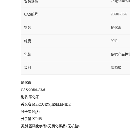
25kg/200kg/5
包装规格
20601-83-6
CAS编号
别名
硒化汞
99%
纯度
包装
依据产品性
级别
医药级
硒化汞
CAS:20601-83-6
别名:硒化汞
英文名:MERCURY(II)SELENIDE
分子式:HgSe
分子量:279.55
类别:基础化学品>无机化学品>无机盐>