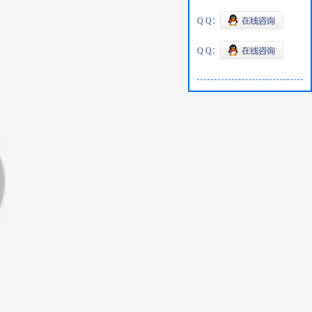
Q Q：
Q Q：