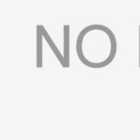
书
荣
誉
联
系
方
式
在
线