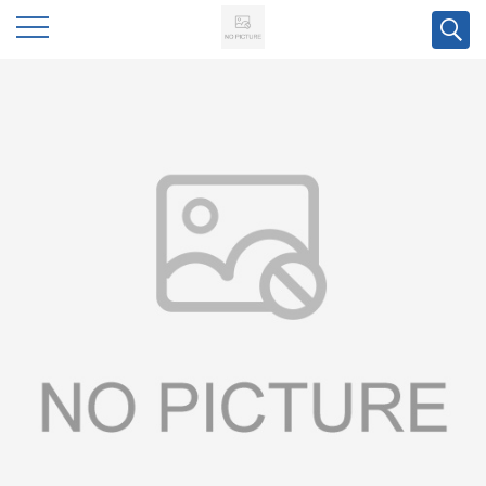
公
司
首
页
公
司
介
绍