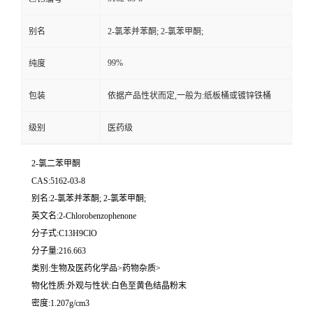
别名
2-氯苯并苯酮; 2-氯苯甲酮;
99%
纯度
包装
依据产品性状而定,一般为:纸板桶或镀锌铁桶
级别
医药级
2-氯二苯甲酮
CAS:5162-03-8
别名:2-氯苯并苯酮; 2-氯苯甲酮;
英文名:2-Chlorobenzophenone
分子式:C13H9ClO
分子量:216.663
类别:生物及医药化学品>药物杂质>
物化性质:外观与性状:白色至黄色结晶粉末
密度:1.207g/cm3