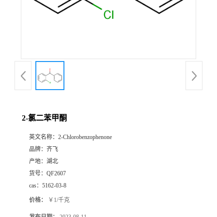
书
荣
誉
联
系
2-氯二苯甲酮
英文名称：
2-Chlorobenzophenone
方
品牌：
齐飞
产地：
湖北
式
货号：
QF2607
cas：
5162-03-8
在
价格：
￥1/千克
线