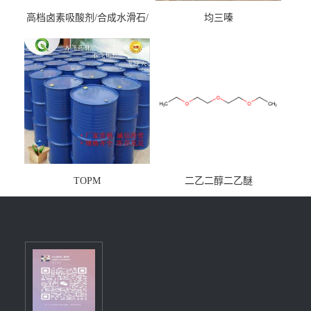
高档卤素吸酸剂/合成水滑石/
均三嗪
镁铝水滑石
TOPM
二乙二醇二乙醚