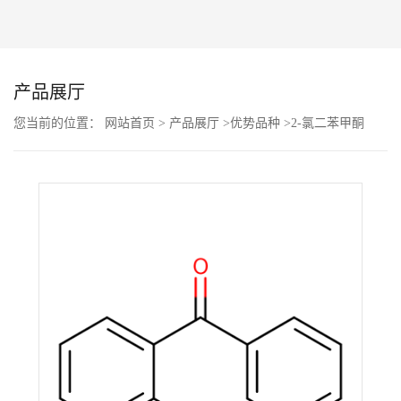
公
司
产品展厅
动
您当前的位置：
网站首页
>
产品展厅
>
优势品种
>
2-氯二苯甲酮
态
产
品
展
厅
证