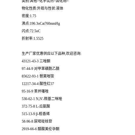
类别:其他>化学试剂>卤化物>
物化性质:外观与性状:液体
留
密度:1.75
沸点:196.3oCat760mmHg
言
闪点:72.5oC
折射率:1.5525
生产厂家优惠供应以下品种,欢迎咨询:
43121-43-3 三唑酮
97-44-9 对甲苯磺酰乙腈
85622-93-1 替莫唑铵
12217-34-4 酸性红57
95-16-9 苯并噻唑
530-62-1 N,N'-羰基二咪唑
372-75-8 L-瓜氨酸
515-13-9 β-榄香烯
58-96-8 尿嘧啶核苷
2919-66-6 醋酸美伦孕酮