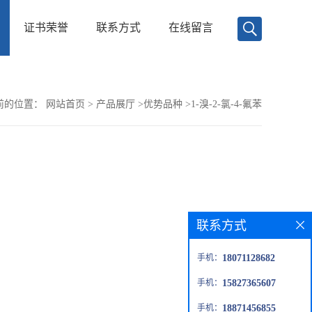
证书荣誉
联系方式
在线留言
前的位置：
网站首页
>
产品展厅
>
优势品种
>
1-溴-2-氯-4-氟苯
联系方式
手机：
18071128682
手机：
15827365607
手机：
18871456855