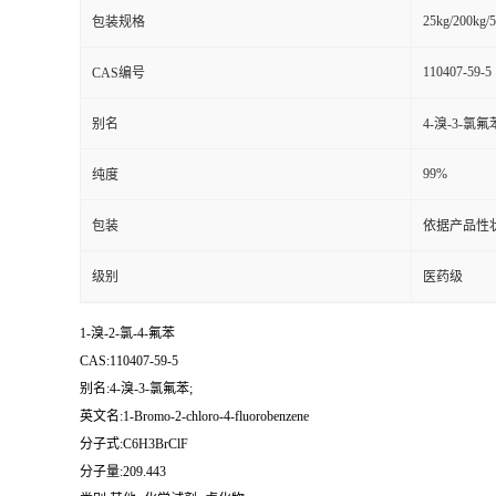
25kg/200kg/5
包装规格
书
110407-59-5
CAS编号
荣
别名
4-溴-3-氯氟
誉
99%
纯度
联
包装
依据产品性
系
级别
医药级
方
1-溴-2-氯-4-氟苯
CAS:110407-59-5
式
别名:4-溴-3-氯氟苯;
英文名:1-Bromo-2-chloro-4-fluorobenzene
在
分子式:C6H3BrClF
分子量:209.443
线