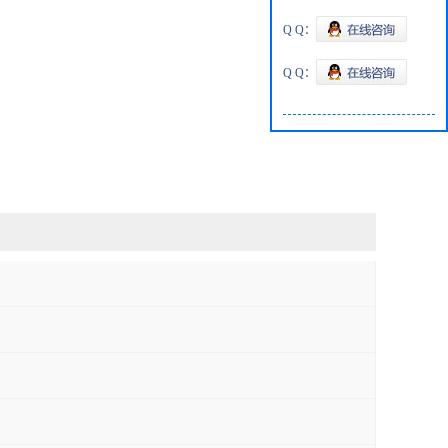
Q Q：
Q Q：