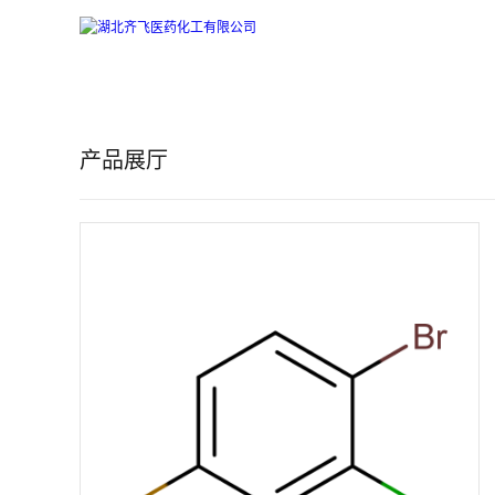
公
司
产品展厅
首
页
公
司
介
绍