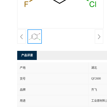
公
司
动
态
产
产品详请
品
产地
湖北
QF2600
展
货号
品牌
齐飞
厅
用途
工业原材料
证