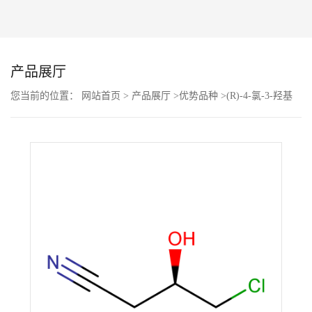
公
司
产品展厅
动
您当前的位置：
网站首页
>
产品展厅
>
优势品种
>
(R)-4-氯-3-羟基
丁腈
态
产
品
展
厅
证