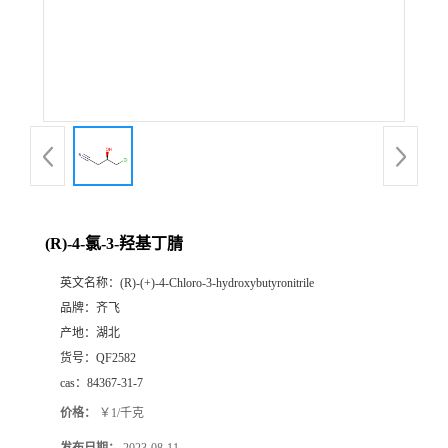
书
荣
誉
联
系
(R)-4-氯-3-羟基丁腈
英文名称：
(R)-(+)-4-Chloro-3-hydroxybutyronitrile
方
品牌：
齐飞
产地：
湖北
式
货号：
QF2582
cas：
84367-31-7
在
价格：
￥1/千克
线