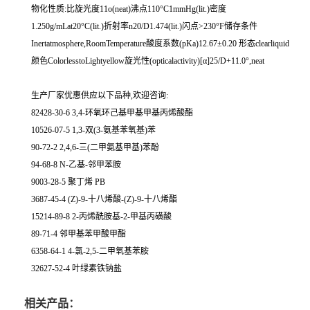
物化性质:比旋光度11o(neat)沸点110°C1mmHg(lit.)密度
1.250g/mLat20°C(lit.)折射率n20/D1.474(lit.)闪点>230°F储存条件
Inertatmosphere,RoomTemperature酸度系数(pKa)12.67±0.20 形态clearliquid
颜色ColorlesstoLightyellow旋光性(opticalactivity)[α]25/D+11.0°,neat
生产厂家优惠供应以下品种,欢迎咨询:
82428-30-6 3,4-环氧环己基甲基甲基丙烯酸酯
10526-07-5 1,3-双(3-氨基苯氧基)苯
90-72-2 2,4,6-三(二甲氨基甲基)苯酚
94-68-8 N-乙基-邻甲苯胺
9003-28-5 聚丁烯 PB
3687-45-4 (Z)-9-十八烯酸-(Z)-9-十八烯酯
15214-89-8 2-丙烯酰胺基-2-甲基丙磺酸
89-71-4 邻甲基苯甲酸甲酯
6358-64-1 4-氯-2,5-二甲氧基苯胺
32627-52-4 叶绿素铁钠盐
相关产品：