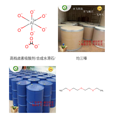
高档卤素吸酸剂/合成水滑石/
均三嗪
镁铝水滑石