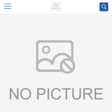
公
司
首
页
公
司
介
绍