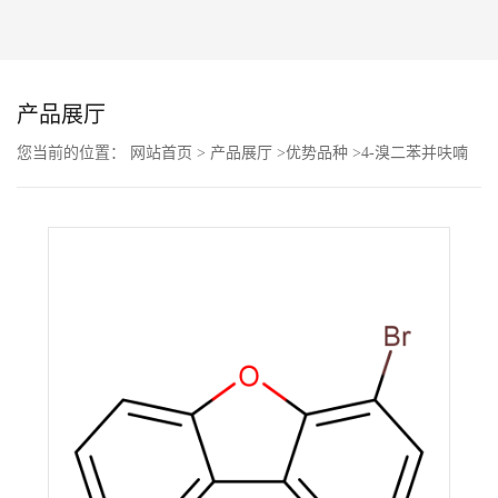
公
司
产品展厅
动
您当前的位置：
网站首页
>
产品展厅
>
优势品种
>
4-溴二苯并呋喃
态
产
品
展
厅
证