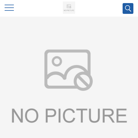
公
司
首
页
公
司
介
绍