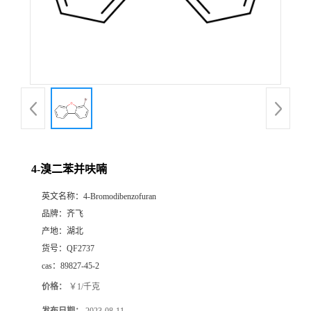
书
荣
誉
联
系
4-溴二苯并呋喃
英文名称：
4-Bromodibenzofuran
方
品牌：
齐飞
产地：
湖北
式
货号：
QF2737
cas：
89827-45-2
在
价格：
￥1/千克
线