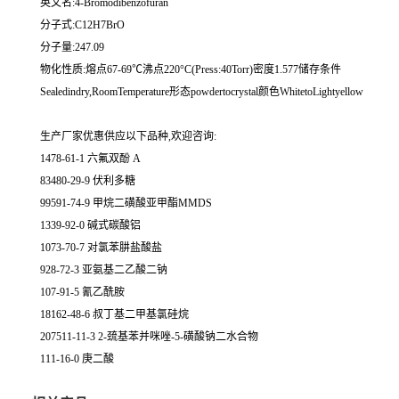
英文名:4-Bromodibenzofuran
分子式:C12H7BrO
分子量:247.09
物化性质:熔点67-69℃沸点220°C(Press:40Torr)密度1.577储存条件
Sealedindry,RoomTemperature形态powdertocrystal颜色WhitetoLightyellow
生产厂家优惠供应以下品种,欢迎咨询:
1478-61-1 六氟双酚 A
83480-29-9 伏利多糖
99591-74-9 甲烷二磺酸亚甲酯MMDS
1339-92-0 碱式碳酸铝
1073-70-7 对氯苯肼盐酸盐
928-72-3 亚氨基二乙酸二钠
107-91-5 氰乙酰胺
18162-48-6 叔丁基二甲基氯硅烷
207511-11-3 2-巯基苯并咪唑-5-磺酸钠二水合物
111-16-0 庚二酸