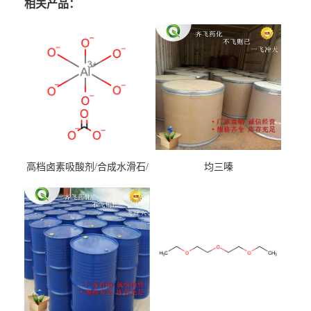
相关产品：
高档卤素吸酸剂/合成水滑石/
均三嗪
镁铝水滑石