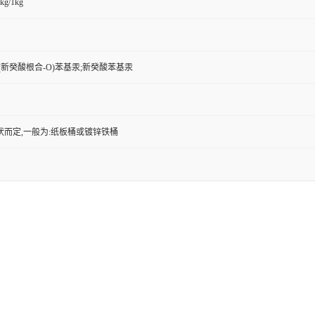
kg/1kg
(新癸酸根合-O)苯基汞;新癸酸苯基汞
状而定,一般为:纸板桶或镀锌铁桶