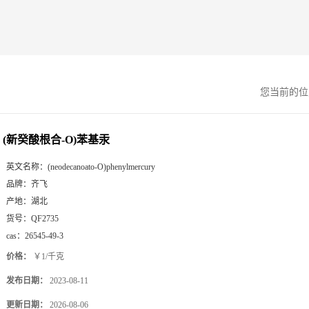
您当前的
(新癸酸根合-O)苯基汞
英文名称：
(neodecanoato-O)phenylmercury
品牌：
齐飞
产地：
湖北
货号：
QF2735
cas：
26545-49-3
价格：
￥1/千克
发布日期：
2023-08-11
更新日期：
2026-08-06