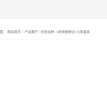
位置：
网站首页
>
产品展厅
>
优势品种
>
(新癸酸根合-O)苯基汞