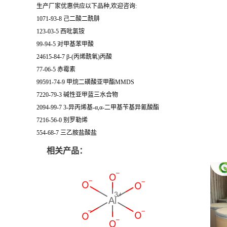
生产厂家优惠供应以下品种,欢迎咨询:
1071-93-8 己二酸二酰肼
123-03-5 西吡氯铵
99-94-5 对甲基苯甲酸
24615-84-7 β-(丙烯酰氧)丙酸
77-06-5 赤霉素
99591-74-9 甲烷二磺酸亚甲酯MMDS
7220-79-3 碱性亚甲蓝三水合物
2094-99-7 3-异丙烯基-α,α-二甲基苄基异氰酸酯
7216-56-0 别罗勒烯
554-68-7 三乙胺盐酸盐
相关产品：