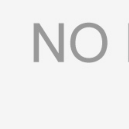
书
荣
誉
联
系
方
式
在
线