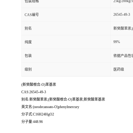
25kg/200kg/5
包装规格
26545-49-3
CAS编号
别名
新癸酸苯汞;
99%
纯度
包装
依据产品性
级别
医药级
(新癸酸根合-O)苯基汞
CAS:26545-49-3
别名:新癸酸苯汞;(新癸酸根合-O)苯基汞;新癸酸苯基汞
英文名:(neodecanoato-O)phenylmercury
分子式:C16H24HgO2
分子量:448.96