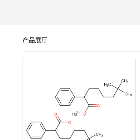
留
言
产品展厅