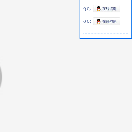
Q Q：
Q Q：