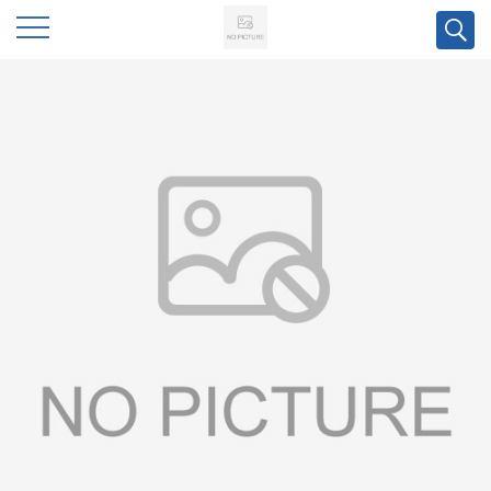
公
司
首
页
公
司
介
绍