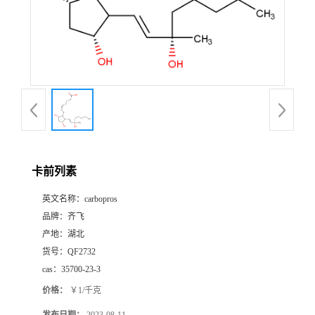
书
荣
誉
联
系
卡前列素
英文名称：
carbopros
方
品牌：
齐飞
产地：
湖北
式
货号：
QF2732
cas：
35700-23-3
在
价格：
￥1/千克
线