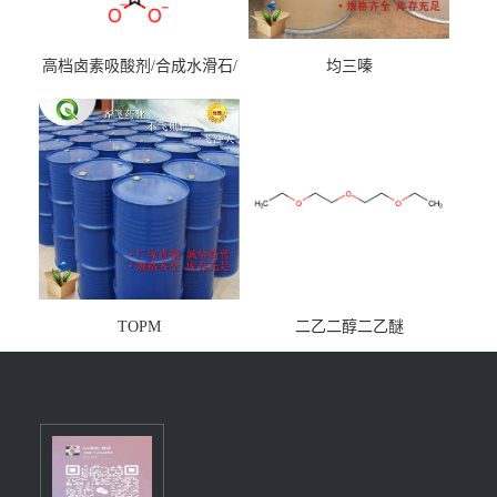
高档卤素吸酸剂/合成水滑石/
均三嗪
镁铝水滑石
TOPM
二乙二醇二乙醚