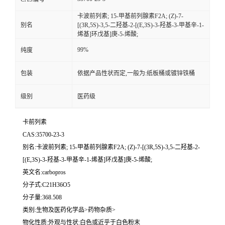
卡波前列素; 15-甲基前列腺素F2Α; (Z)-7-
别名
[(3R,5S)-3,5-二羟基-2-[(E,3S)-3-羟基-3-甲基辛-1-
烯基]环戊基]庚-5-烯酸;
99%
纯度
包装
依据产品性状而定,一般为:纸板桶或镀锌铁桶
级别
医药级
卡前列素
CAS:35700-23-3
别名:卡波前列素; 15-甲基前列腺素F2Α; (Z)-7-[(3R,5S)-3,5-二羟基-2-
[(E,3S)-3-羟基-3-甲基辛-1-烯基]环戊基]庚-5-烯酸;
英文名:carbopros
分子式:C21H36O5
分子量:368.508
类别:生物及医药化学品>药物杂质>
物化性质:外观与性状:白色或近乎于白色粉末