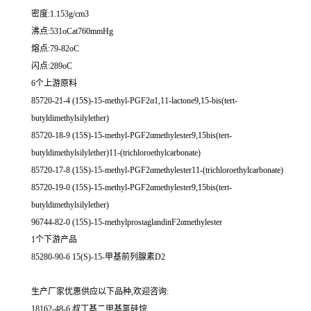
密度:1.153g/cm3
沸点:531oCat760mmHg
熔点:79-82oC
闪点:289oC
6个上游原料
85720-21-4 (15S)-15-methyl-PGF2α1,11-lactone9,15-bis(tert-
butyldimethylsilylether)
85720-18-9 (15S)-15-methyl-PGF2αmethylester9,15bis(tert-
butyldimethylsilylether)11-(trichloroethylcarbonate)
85720-17-8 (15S)-15-methyl-PGF2αmethylester11-(trichloroethylcarbonate)
85720-19-0 (15S)-15-methyl-PGF2αmethylester9,15bis(tert-
butyldimethylsilylether)
96744-82-0 (15S)-15-methylprostaglandinF2αmethylester
1个下游产品
85280-90-6 15(S)-15-甲基前列腺素D2
生产厂家优惠供应以下品种,欢迎咨询:
18162-48-6 叔丁基二甲基氯硅烷