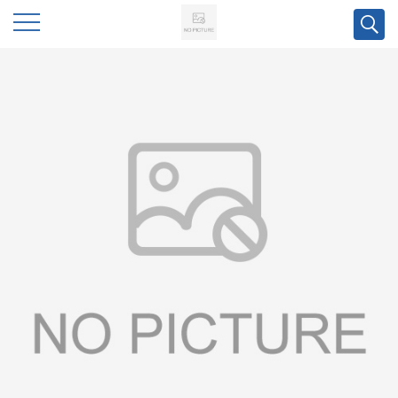
公
司
首
页
公
司
介
绍