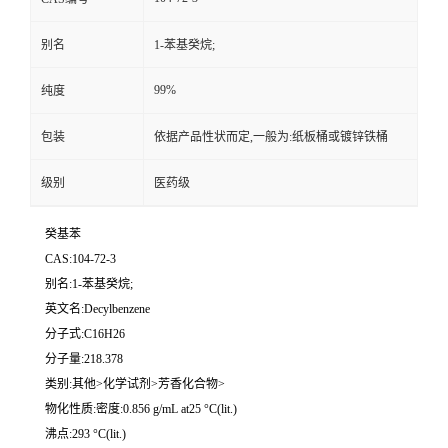
别名
1-苯基癸烷;
99%
纯度
包装
依据产品性状而定,一般为:纸板桶或镀锌铁桶
级别
医药级
癸基苯
CAS:104-72-3
别名:1-苯基癸烷;
英文名:Decylbenzene
分子式:C16H26
分子量:218.378
类别:其他>化学试剂>芳香化合物>
物化性质:密度:0.856 g/mL at25 °C(lit.)
沸点:293 °C(lit.)