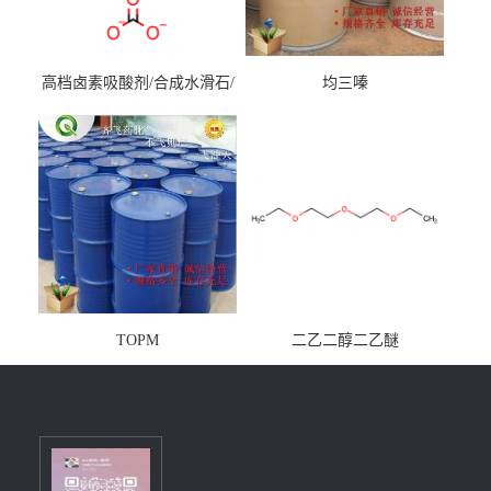
高档卤素吸酸剂/合成水滑石/
均三嗪
镁铝水滑石
TOPM
二乙二醇二乙醚