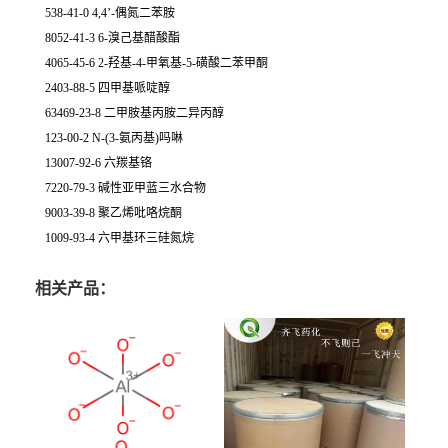
538-41-0 4,4’-偶氮二苯胺
8052-41-3 6-溴己基醋酸酯
4065-45-6 2-羟基-4-甲氧基-5-磺酸二苯甲酮
2403-88-5 四甲基哌啶醇
63469-23-8 二甲胺基丙胺二异丙醇
123-00-2 N-(3-氨丙基)吗啉
13007-92-6 六羰基铬
7220-79-3 碱性亚甲蓝三水合物
9003-39-8 聚乙烯吡咯烷酮
1009-93-4 六甲基环三硅氮烷
相关产品：