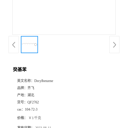
书
荣
誉
联
系
癸基苯
英文名称：
Decylbenzene
方
品牌：
齐飞
产地：
湖北
式
货号：
QF2762
cas：
104-72-3
在
价格：
￥1/千克
线