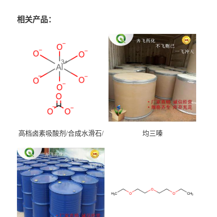
相关产品：
高档卤素吸酸剂/合成水滑石/
均三嗪
镁铝水滑石