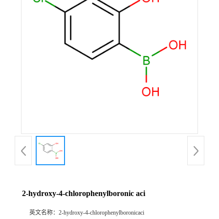
公
司
动
态
产
品
展
厅
2-hydroxy-4-chlorophenylboronic aci
证
英文名称：
2-hydroxy-4-chlorophenylboronicaci