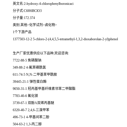
英文名:2-hydroxy-4-chlorophenylboronicaci
分子式:C6H6BClO3
分子量:172.374
类别:其他>化学试剂>卤化物>
1个下游产品
1377503-12-2 5-chloro-2-(4,4,5,5-tetramethyl-1,3,2-dioxaborolan-2-yl)phenol
生产厂家优惠供应以下品种,欢迎咨询:
7722-88-5 焦磷酸钠
349-88-2 4-氟苯磺酰氯
611-74-5 N,N-二甲基苯甲酰胺
39445-21-1 弹性蛋白酶
9050-31-1 羟丙基甲基纤维素邻苯二甲酸酯
7783-40-6 氟化镁
3739-67-1 双酚A双烯丙基醚
6320-40-7 2,4,6-三溴甲苯
496-73-1 4-甲基间苯二酚
504-63-2 1,3-丙二醇