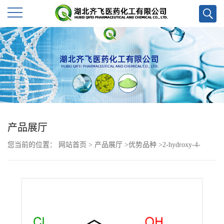
公
司
首
页
产品展厅
公
您当前的位置：
网站首页
>
产品展厅
>
优势品种
>
2-hydroxy-4-
司
chlorophenylboronic aci
介
绍