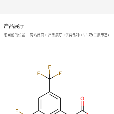
公
司
产品展厅
动
您当前的位置：
网站首页
>
产品展厅
>
优势品种
>
3,5-双(三氟甲基)
苯乙酸
态
产
品
展
厅
证