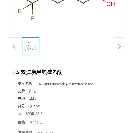
书
荣
誉
联
系
3,5-双(三氟甲基)苯乙酸
英文名称：
3,5-Bis(trifluoromethyl)phenylacetic acid
方
品牌：
齐飞
产地：
湖北
式
货号：
QF2794
cas：
85068-33-3
在
价格：
￥1/千克
线