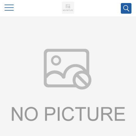
公
司
首
页
公
司
介
绍