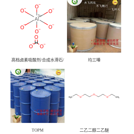
高档卤素吸酸剂/合成水滑石/
均三嗪
镁铝水滑石
TOPM
二乙二醇二乙醚