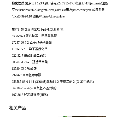
物化性质:熔点121-123°C(lit.)沸点227.7±35.0°C 密度1.4478(estimate)溶解
度methanol:soluble25mg/mL,clear,colorless形态powdertocrystal酸度系数
(pKa)3.99±0.10 颜色WhitetoAlmostwhite
生产厂家优惠供应以下品种,欢迎咨询:
5538-94-3 双八烷基二甲基氯化铵
27247-96-7 2-乙基己基硝酸酯
1191-15-7 二异丁基氢化铝
922-32-7 磷酸肌酸二钠盐
303-07-1 2,6-二羟基苯甲酸
13530-65-9 铬酸锌
99-04-7 间甲基苯甲酸
253585-83-0 1-[4-(苯硫基)苯基]-1,2-辛烷二酮 2-(O-苯甲酰肟)
56718-71-9 4-(2-甲氧基乙基)苯酚
107-36-8 羟乙基磺酸(HES)
相关产品：