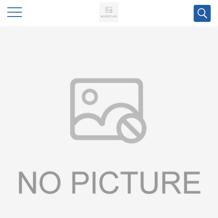
公
司
首
页
公
司
介
绍