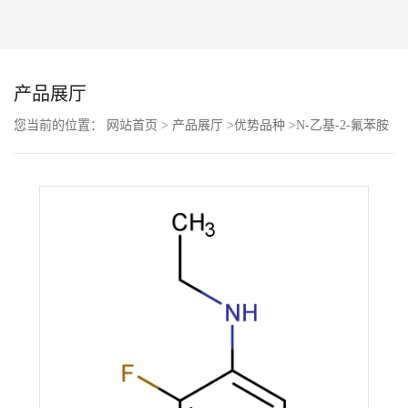
公
司
产品展厅
动
您当前的位置：
网站首页
>
产品展厅
>
优势品种
>
N-乙基-2-氟苯胺
态
产
品
展
厅
证