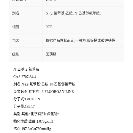
别名
N-(2-氟苯基)乙胺; N-乙基邻氟苯胺;
99%
纯度
包装
依据产品性状而定,一般为:纸板桶或镀锌铁桶
级别
医药级
N-乙基-2-氟苯胺
CAS:2707-64-4
别名:N-(2-氟苯基)乙胺; N-乙基邻氟苯胺;
英文名:N-ETHYL-2-FLUOROANILINE
分子式:C8H10FN
分子量:139.17
类别:其他>化学试剂>卤化物>
物化性质:密度:1.073g/cm3
沸点:197.2oCat760mmHg