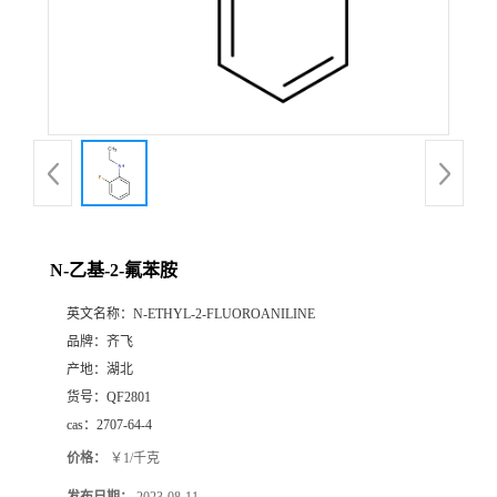
书
荣
誉
联
系
N-乙基-2-氟苯胺
英文名称：
N-ETHYL-2-FLUOROANILINE
方
品牌：
齐飞
产地：
湖北
式
货号：
QF2801
cas：
2707-64-4
在
价格：
￥1/千克
线