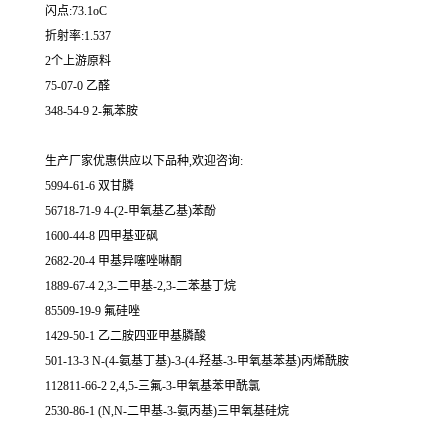
闪点:73.1oC
折射率:1.537
2个上游原料
75-07-0 乙醛
348-54-9 2-氟苯胺
生产厂家优惠供应以下品种,欢迎咨询:
5994-61-6 双甘膦
56718-71-9 4-(2-甲氧基乙基)苯酚
1600-44-8 四甲基亚砜
2682-20-4 甲基异噻唑啉酮
1889-67-4 2,3-二甲基-2,3-二苯基丁烷
85509-19-9 氟硅唑
1429-50-1 乙二胺四亚甲基膦酸
501-13-3 N-(4-氨基丁基)-3-(4-羟基-3-甲氧基苯基)丙烯酰胺
112811-66-2 2,4,5-三氟-3-甲氧基苯甲酰氯
2530-86-1 (N,N-二甲基-3-氨丙基)三甲氧基硅烷