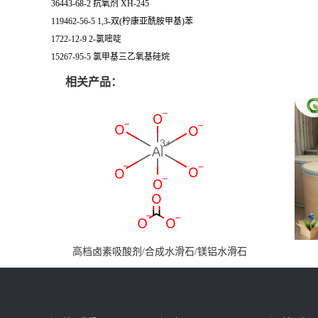
36443-68-2 抗氧剂 XH-245
119462-56-5 1,3-双(柠康亚酰胺甲基)苯
1722-12-9 2-氯嘧啶
15267-95-5 氯甲基三乙氧基硅烷
相关产品：
高档卤素吸酸剂/合成水滑石/镁铝水滑石