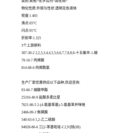
类别:其他>化学试剂>卤化物>
物化性质:外观与性状:透明无色液体
留
密度:1.403
沸点:65°C
言
闪点:91°C
折射率:1.325
3个上游原料
307-30-2 2,2,3,3,4,4,5,5,6,6,7,7,8,8,8-十五氟辛-1-醇
79-10-7 丙烯酸
814-68-6 丙烯酰氯
生产厂家优惠供应以下品种,欢迎咨询:
93-60-7 烟酸甲酯
25316-40-9 盐酸多柔比星
7621-86-5 2-(4-氨基苯基)-5-氨基苯并咪唑
2466-09-3 焦磷酸
540-63-6 1,2-乙二硫醇
94928-86-6 三[2-苯基吡啶-C2,N]铱(III)