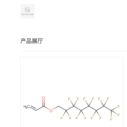
公
司
产品展厅
首
页
公
司
介
绍