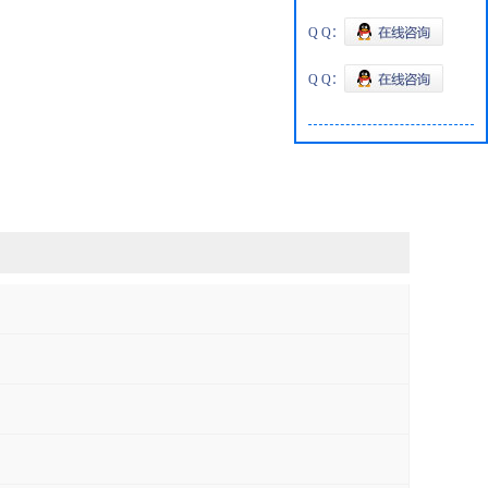
Q Q：
Q Q：