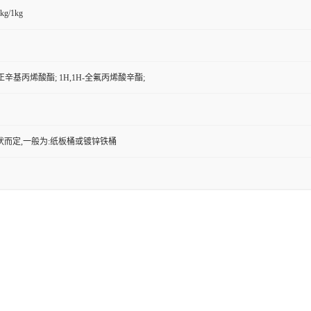
kg/1kg
氟正辛基丙烯酸酯; 1H,1H-全氟丙烯酸辛酯;
状而定,一般为:纸板桶或镀锌铁桶