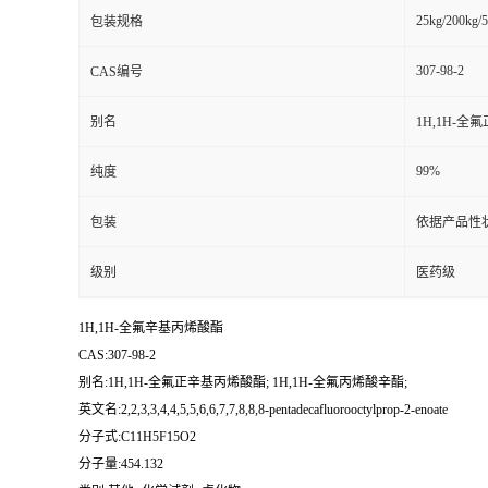
25kg/200kg/5
包装规格
书
307-98-2
CAS编号
荣
别名
1H,1H-全
誉
99%
纯度
联
包装
依据产品性
系
级别
医药级
方
1H,1H-全氟辛基丙烯酸酯
CAS:307-98-2
式
别名:1H,1H-全氟正辛基丙烯酸酯; 1H,1H-全氟丙烯酸辛酯;
英文名:2,2,3,3,4,4,5,5,6,6,7,7,8,8,8-pentadecafluorooctylprop-2-enoate
在
分子式:C11H5F15O2
分子量:454.132
线