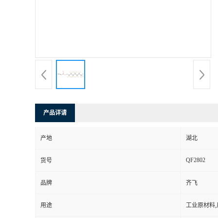
公
司
动
态
产
产品详请
品
产地
湖北
QF2802
展
货号
品牌
齐飞
厅
用途
工业原材料
证