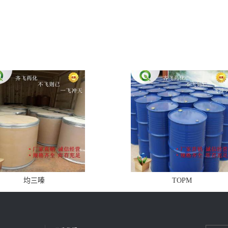
均三嗪
TOPM