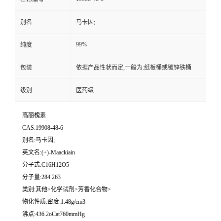
别名
马卡因;
99%
纯度
包装
依据产品性状而定,一般为:纸板桶或镀锌铁桶
级别
医药级
高丽槐素
CAS:19908-48-6
别名:马卡因;
英文名:(+)-Maackiain
分子式:C16H12O5
分子量:284.263
类别:其他>化学试剂>芳香化合物>
物化性质:密度:1.48g/cm3
沸点:436.2oCat760mmHg