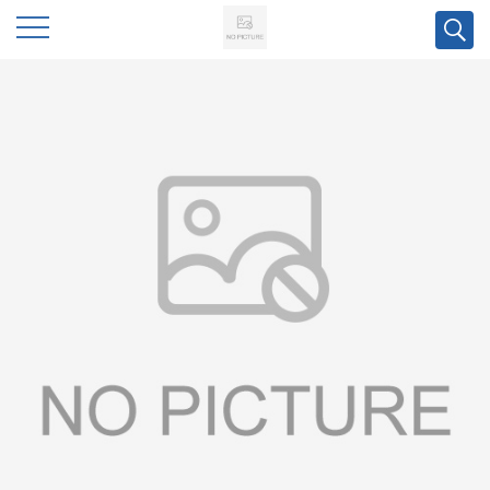
公
司
首
页
公
司
介
绍