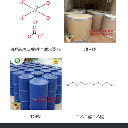
高档卤素吸酸剂/合成水滑石/
均三嗪
镁铝水滑石
TOPM
二乙二醇二乙醚