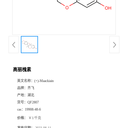
书
荣
誉
联
系
高丽槐素
英文名称：
(+)-Maackiain
方
品牌：
齐飞
产地：
湖北
式
货号：
QF2807
cas：
19908-48-6
在
价格：
￥1/千克
线