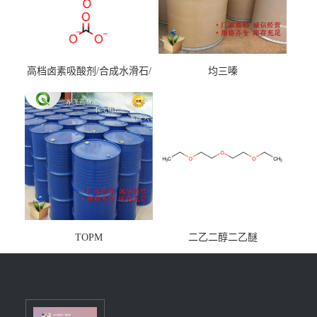
高档卤素吸酸剂/合成水滑石/
均三嗪
镁铝水滑石
TOPM
二乙二醇二乙醚