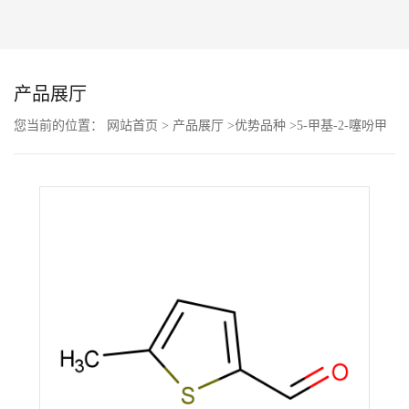
公
司
产品展厅
动
您当前的位置：
网站首页
>
产品展厅
>
优势品种
>
5-甲基-2-噻吩甲
醛
态
产
品
展
厅
证