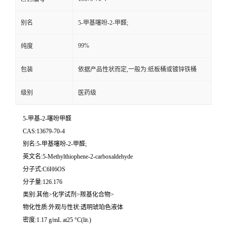
别名
5-甲基噻吩-2-甲醛;
99%
纯度
包装
依据产品性状而定,一般为:纸板桶或镀锌铁桶
级别
医药级
5-甲基-2-噻吩甲醛
CAS:13679-70-4
别名:5-甲基噻吩-2-甲醛;
英文名:5-Methylthiophene-2-carboxaldehyde
分子式:C6H6OS
分子量:126.176
类别:其他>化学试剂>羰基化合物>
物化性质:外观与性状:透明琥珀色液体
密度:1.17 g/mL at25 °C(lit.)