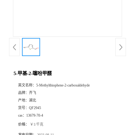
书
荣
誉
联
系
5-甲基-2-噻吩甲醛
英文名称：
5-Methylthiophene-2-carboxaldehyde
方
品牌：
齐飞
产地：
湖北
式
货号：
QF2945
cas：
13679-70-4
在
价格：
￥1/千克
线