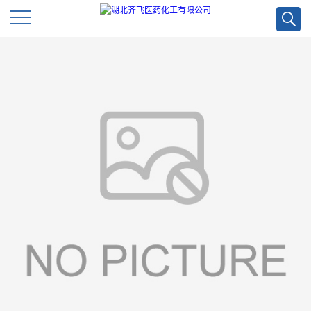
公
司
首
页
公
司
介
绍