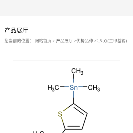
公
司
产品展厅
动
您当前的位置：
网站首页
>
产品展厅
>
优势品种
>
2,5-双(三甲基锡)
噻吩
态
产
品
展
厅
证