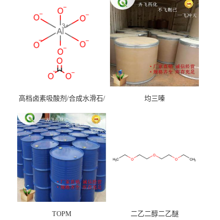
高档卤素吸酸剂/合成水滑石/
均三嗪
镁铝水滑石
TOPM
二乙二醇二乙醚