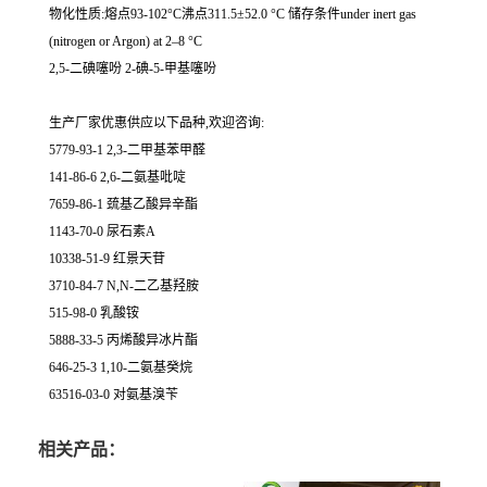
物化性质:熔点93-102°C沸点311.5±52.0 °C 储存条件under inert gas
(nitrogen or Argon) at 2–8 °C
2,5-二碘噻吩 2-碘-5-甲基噻吩
生产厂家优惠供应以下品种,欢迎咨询:
5779-93-1 2,3-二甲基苯甲醛
141-86-6 2,6-二氨基吡啶
7659-86-1 巯基乙酸异辛酯
1143-70-0 尿石素A
10338-51-9 红景天苷
3710-84-7 N,N-二乙基羟胺
515-98-0 乳酸铵
5888-33-5 丙烯酸异冰片酯
646-25-3 1,10-二氨基癸烷
63516-03-0 对氨基溴苄
相关产品：