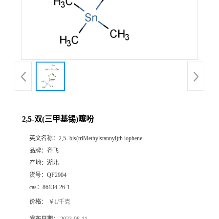
书
荣
誉
联
系
2,5-双(三甲基锡)噻吩
英文名称：
2,5‐ bis(triMethylstannyl)th iophene
方
品牌：
齐飞
产地：
湖北
式
货号：
QF2904
cas：
86134-26-1
在
价格：
￥1/千克
线