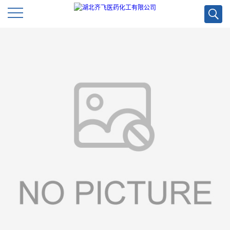
公
司
首
页
公
司
介
绍