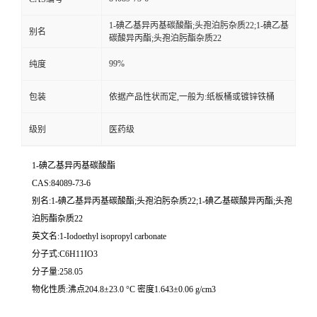
1-碘乙基异丙基碳酸酯;头孢泊肟杂质22;1-碘乙基
别名
碳酸异丙酯;头孢泊肟酯杂质22
99%
纯度
包装
依据产品性状而定,一般为:纸板桶或镀锌铁桶
级别
医药级
1-碘乙基异丙基碳酸酯
CAS:84089-73-6
别名:1-碘乙基异丙基碳酸酯;头孢泊肟杂质22;1-碘乙基碳酸异丙酯;头孢
泊肟酯杂质22
英文名:1-Iodoethyl isopropyl carbonate
分子式:C6H11IO3
分子量:258.05
物化性质:沸点204.8±23.0 °C 密度1.643±0.06 g/cm3