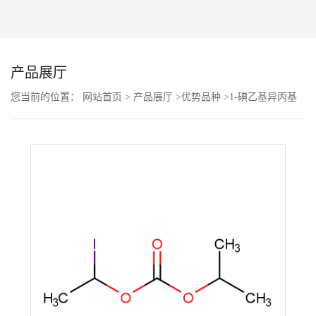
公
司
产品展厅
动
您当前的位置：
网站首页
>
产品展厅
>
优势品种
>
1-碘乙基异丙基
碳酸酯
态
产
品
展
厅
证