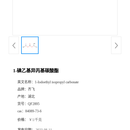
书
荣
誉
联
系
1-碘乙基异丙基碳酸酯
英文名称：
1-Iodoethyl isopropyl carbonate
方
品牌：
齐飞
产地：
湖北
式
货号：
QF2895
cas：
84089-73-6
在
价格：
￥1/千克
线