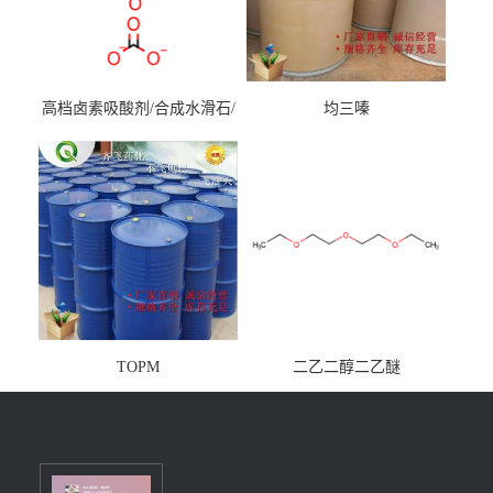
高档卤素吸酸剂/合成水滑石/
均三嗪
镁铝水滑石
TOPM
二乙二醇二乙醚