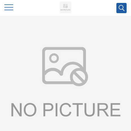
公
司
首
页
公
司
介
绍