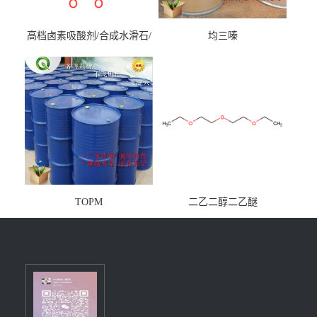
高档卤素吸酸剂/合成水滑石/
均三嗪
镁铝水滑石
TOPM
二乙二醇二乙醚