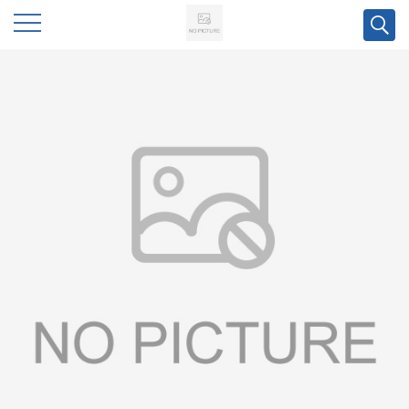
公
司
首
页
公
司
介
绍