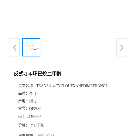
书
荣
誉
联
系
反式-1,4-环已烷二甲醇
英文名称：
TRANS-1,4-CYCLOHEXANEDIMETHANOL
方
品牌：
齐飞
产地：
湖北
式
货号：
QF2880
cas：
3236-48-4
在
价格：
￥1/千克
线