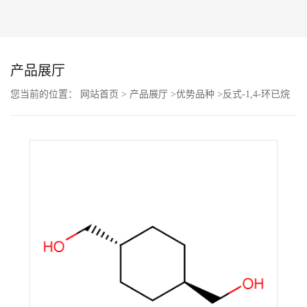
公
司
产品展厅
动
您当前的位置：
网站首页
>
产品展厅
>
优势品种
>
反式-1,4-环已烷
二甲醇
态
产
品
展
厅
证