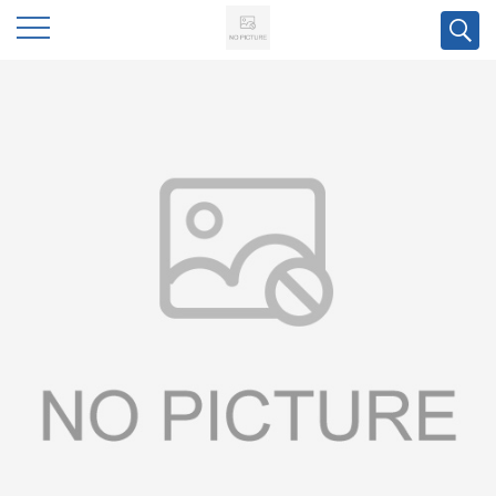
公
司
首
页
公
司
介
绍