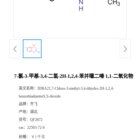
书
荣
誉
联
系
7-氯-3-甲基-3,4-二氢-2H-1,2,4-苯并噻二嗪 1,1-二氧化物
英文名称：
IDRA21,7-Chloro-3-methyl-3,4-dihydro-2H-1,2,4-
方
benzothiadiazineS,S-dioxide
品牌：
齐飞
式
产地：
湖北
货号：
QF2872
在
cas：
22503-72-6
线
价格：
￥1/千克