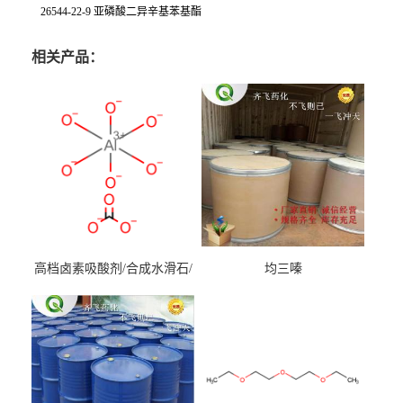
26544-22-9 亚磷酸二异辛基苯基酯
相关产品：
高档卤素吸酸剂/合成水滑石/
均三嗪
镁铝水滑石