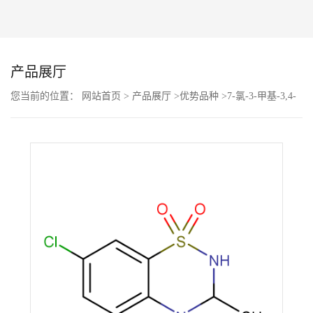
公
司
产品展厅
动
您当前的位置：
网站首页
>
产品展厅
>
优势品种
>
7-氯-3-甲基-3,4-
二氢-2H-1,2,4-苯并噻二嗪 1,1-二氧化物
态
产
品
展
厅
证