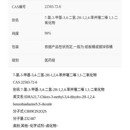
22503-72-6
CAS编号
7-氯-3-甲基-3,4-二氢-2H-1,2,4-苯并噻二嗪 1,1-二
别名
氧化物
99%
纯度
包装
依据产品性状而定,一般为:纸板桶或镀锌铁桶
级别
医药级
7-氯-3-甲基-3,4-二氢-2H-1,2,4-苯并噻二嗪 1,1-二氧化物
CAS:22503-72-6
别名:7-氯-3-甲基-3,4-二氢-2H-1,2,4-苯并噻二嗪 1,1-二氧化物
英文名:IDRA21,7-Chloro-3-methyl-3,4-dihydro-2H-1,2,4-
benzothiadiazineS,S-dioxide
分子式:C8H9ClN2O2S
分子量:232.687
类别:其他>化学试剂>卤化物>