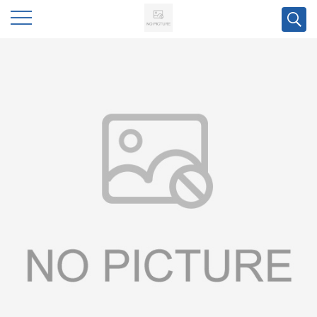
公
司
首
页
公
司
介
绍