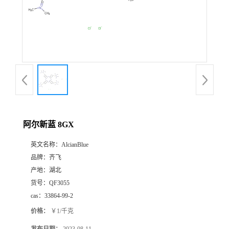
书
荣
誉
联
系
阿尔新蓝 8GX
英文名称：
AlcianBlue
方
品牌：
齐飞
产地：
湖北
式
货号：
QF3055
cas：
33864-99-2
在
价格：
￥1/千克
线