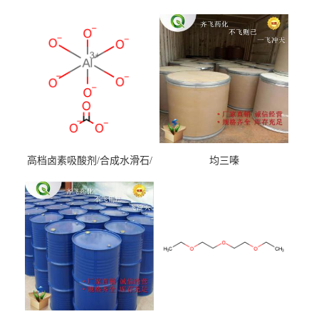
高档卤素吸酸剂/合成水滑石/
均三嗪
镁铝水滑石