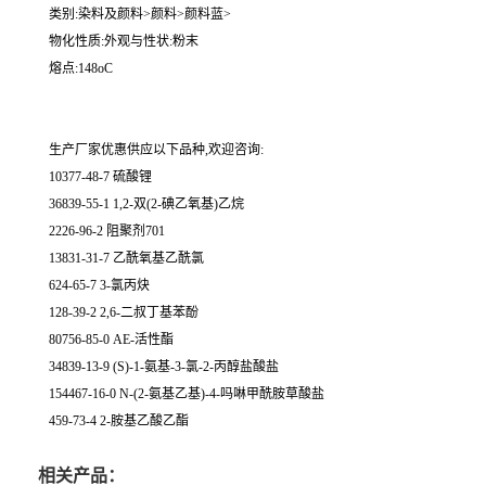
类别:染料及颜料>颜料>颜料蓝>
物化性质:外观与性状:粉末
熔点:148oC
生产厂家优惠供应以下品种,欢迎咨询:
10377-48-7 硫酸锂
36839-55-1 1,2-双(2-碘乙氧基)乙烷
2226-96-2 阻聚剂701
13831-31-7 乙酰氧基乙酰氯
624-65-7 3-氯丙炔
128-39-2 2,6-二叔丁基苯酚
80756-85-0 AE-活性酯
34839-13-9 (S)-1-氨基-3-氯-2-丙醇盐酸盐
154467-16-0 N-(2-氨基乙基)-4-吗啉甲酰胺草酸盐
459-73-4 2-胺基乙酸乙酯
相关产品：