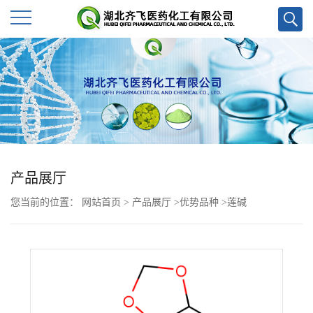
公
司
首
页
产品展厅
公
您当前的位置：
网站首页
>
产品展厅
>
优势品种
>
莲碱
司
介
绍