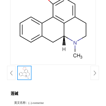
公
司
动
态
产
品
展
厅
莲碱
证
英文名称：
(–)-roemerine