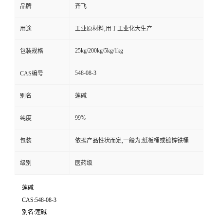
品牌
齐飞
留
用途
工业原材料,用于工业化大生产
言
25kg/200kg/5kg/1kg
包装规格
548-08-3
CAS编号
别名
莲碱
99%
纯度
包装
依据产品性状而定,一般为:纸板桶或镀锌铁桶
级别
医药级
莲碱
CAS:548-08-3
别名:莲碱