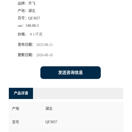
品牌：
齐飞
书
产地：
湖北
货号：
QF3057
荣
cas：
548-08-3
价格：
￥1/千克
誉
发布日期：
2023-08-11
联
更新日期：
2026-08-10
系
发送咨询信息
方
产品详请
式
产地
湖北
在
QF3057
货号
线