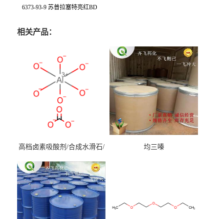
6373-93-9 苏普拉塞特亮红BD
相关产品：
高档卤素吸酸剂/合成水滑石/
均三嗪
镁铝水滑石