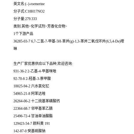
英文名:(–)-roemerine
分子式:C18H17NO2
分子量:279.333
类别:其他>化学试剂>芳香化合物>
1个下游产品
36285-03-7 6,7-二氢-7-甲基-5H-苯并(g)-1,3-苯并二氧戊环并(6,5,4-De)喹
啉
生产厂家优惠供应以下品种,欢迎咨询:
931-36-2 2-乙基-4-甲基咪唑
92-70-6 2-羟基-3-萘甲酸
10025-94-2 六水氯化钇
54965-21-8 阿苯达唑
26264-06-2 十二烷基苯磺酸钙
22364-68-7 邻甲基苯乙腈
25496-72-4 甘油单油酸酯
129423-54-7 颜料黄 191
142-87-0 癸基硫酸钠