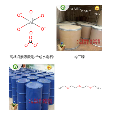
高档卤素吸酸剂/合成水滑石/
均三嗪
镁铝水滑石