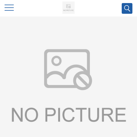
公
司
首
页
公
司
介
绍