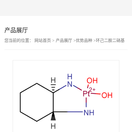
公
司
产品展厅
动
您当前的位置：
网站首页
>
产品展厅
>
优势品种
>
环己二胺二硝基
合铂(奥沙利铂中间体)
态
产
品
展
厅
证