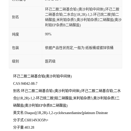
环己二胺二硝基合铂 (奥沙利铂中间体);环己二胺
二硝基合铂;二水合[(1R,2R)-1,2-环己烷二胺]铂二
别名
硝酸盐;米利铂杂质5;奥沙利铂杂质2二硝酸盐(奥沙
利铂EP杂质B二硝酸盐)
99%
纯度
包装
依据产品性状而定,一般为:纸板桶或镀锌铁桶
级别
医药级
环己二胺二硝基合铂(奥沙利铂中间体)
CAS:94042-08-7
别名:环己二胺二硝基合铂 (奥沙利铂中间体);环己二胺二硝基合铂;二水
合[(1R,2R)-1,2-环己烷二胺]铂二硝酸盐;米利铂杂质5;奥沙利铂杂质2二
硝酸盐(奥沙利铂EP杂质B二硝酸盐)
英文名:Diaquo[(1R,2R)-1,2-cyclohexanediamine]platinum Dinitrate
分子式:C6H14N3O5Pt+
分子量:403.28