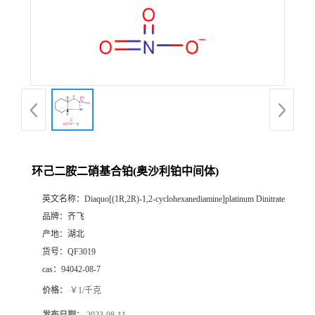
书
荣
誉
联
系
环己二胺二硝基合铂(奥沙利铂中间体)
英文名称：
Diaquo[(1R,2R)-1,2-cyclohexanediamine]platinum Dinitrate
方
品牌：
齐飞
产地：
湖北
式
货号：
QF3019
cas：
94042-08-7
在
价格：
￥1/千克
线