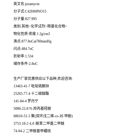
英文名:josamycin
分子式:C42H69NO15
分子量:827.995
类别:其他>化学试剂>羰基化合物>
物化性质:密度:1.2g/cm3
沸点:877.8oCat760mmHg
闪点:484.7oC
折射率:1.534
储存条件:2-8oC
生产厂家优惠供应以下品种,欢迎咨询:
13463-41-7 吡啶硫酮锌
25265-77-4 十二碳醇酯
141-84-4 罗丹宁
5080-22-8 N-异丙基羟胺
68610-51-5 聚(双环戊二烯-co-对-甲酚)
3753-18-2 4,4'-联苯二甲基二甲醚
74-94-2 二甲胺基甲硼烷