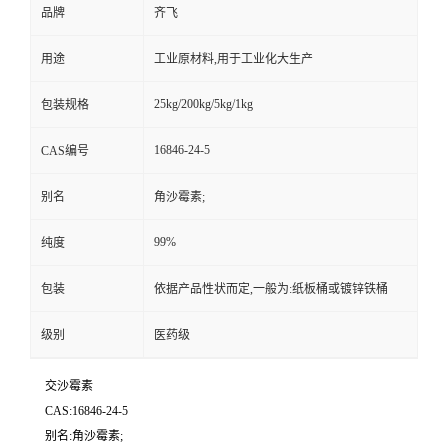
品牌
齐飞
留
用途
工业原材料,用于工业化大生产
言
25kg/200kg/5kg/1kg
包装规格
16846-24-5
CAS编号
别名
角沙霉素;
99%
纯度
包装
依据产品性状而定,一般为:纸板桶或镀锌铁桶
级别
医药级
交沙霉素
CAS:16846-24-5
别名:角沙霉素;