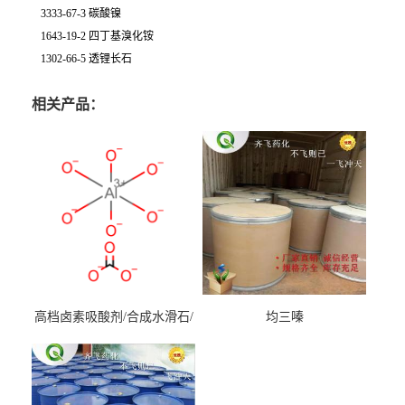
3333-67-3 碳酸镍
1643-19-2 四丁基溴化铵
1302-66-5 透锂长石
相关产品：
高档卤素吸酸剂/合成水滑石/
均三嗪
镁铝水滑石