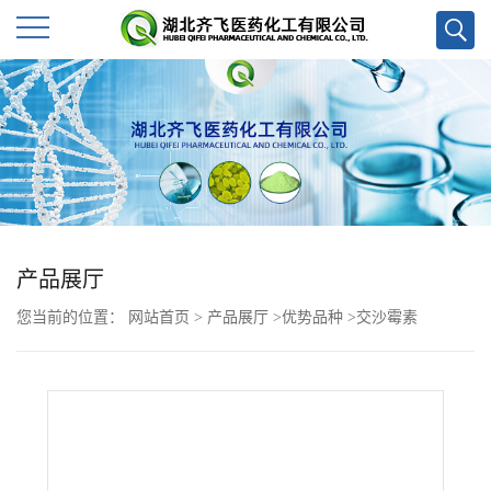
公
司
首
页
产品展厅
公
您当前的位置：
网站首页
>
产品展厅
>
优势品种
>
交沙霉素
司
介
绍