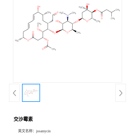
公
司
动
态
产
品
展
厅
交沙霉素
证
英文名称：
josamycin