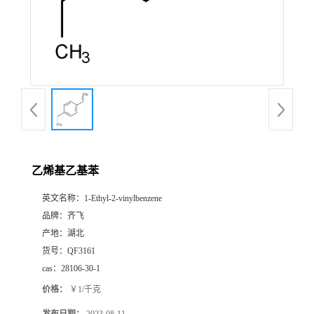
书
荣
誉
联
系
乙烯基乙基苯
英文名称：
1-Ethyl-2-vinylbenzene
方
品牌：
齐飞
产地：
湖北
式
货号：
QF3161
cas：
28106-30-1
在
价格：
￥1/千克
线