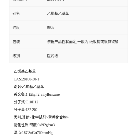
别名
乙烯基乙基苯
99%
纯度
包装
依据产品性状而定,一般为:纸板桶或镀锌铁桶
级别
医药级
乙烯基乙基苯
CAS:28106-30-1
别名:乙烯基乙基苯
英文名:1-Ethyl-2-vinylbenzene
分子式:C10H12
分子量:132.202
类别:其他>化学试剂>芳香化合物>
物化性质:密度:0.892g/cm3
沸点:187.3oCat760mmHg