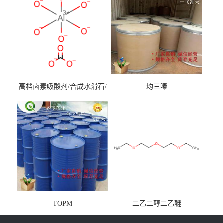
高档卤素吸酸剂/合成水滑石/
均三嗪
镁铝水滑石
TOPM
二乙二醇二乙醚