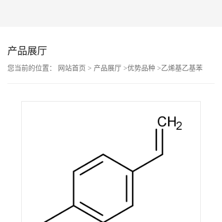
公
司
产品展厅
动
您当前的位置：
网站首页
>
产品展厅
>
优势品种
>
乙烯基乙基苯
态
产
品
展
厅
证