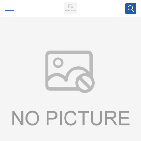
公
司
首
页
公
司
介
绍