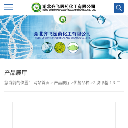
公
司
首
页
产品展厅
公
您当前的位置：
网站首页
>
产品展厅
>
优势品种
>
2-溴甲基-1,3-二
司
氧戊烷
介
绍