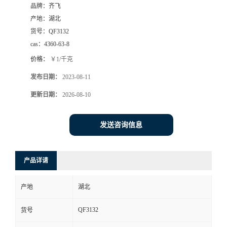
品牌：
齐飞
书
产地：
湖北
货号：
QF3132
荣
cas：
4360-63-8
价格：
￥1/千克
誉
发布日期：
2023-08-11
联
更新日期：
2026-08-10
系
发送咨询信息
方
产品详请
式
产地
湖北
在
QF3132
货号
线