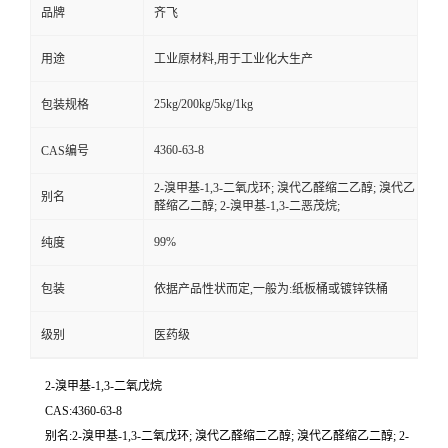
品牌
齐飞
留
用途
工业原材料,用于工业化大生产
言
25kg/200kg/5kg/1kg
包装规格
4360-63-8
CAS编号
2-溴甲基-1,3-二氧戊环; 溴代乙醛缩二乙醇; 溴代乙
别名
醛缩乙二醇; 2-溴甲基-1,3-二恶茂烷;
99%
纯度
包装
依据产品性状而定,一般为:纸板桶或镀锌铁桶
级别
医药级
2-溴甲基-1,3-二氧戊烷
CAS:4360-63-8
别名:2-溴甲基-1,3-二氧戊环; 溴代乙醛缩二乙醇; 溴代乙醛缩乙二醇; 2-