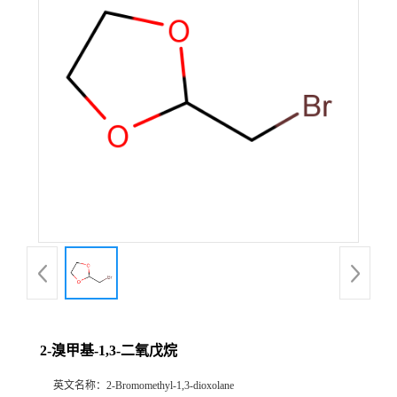
公
司
动
态
产
品
展
厅
2-溴甲基-1,3-二氧戊烷
证
英文名称：
2-Bromomethyl-1,3-dioxolane