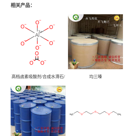
相关产品：
高档卤素吸酸剂/合成水滑石/
均三嗪
镁铝水滑石