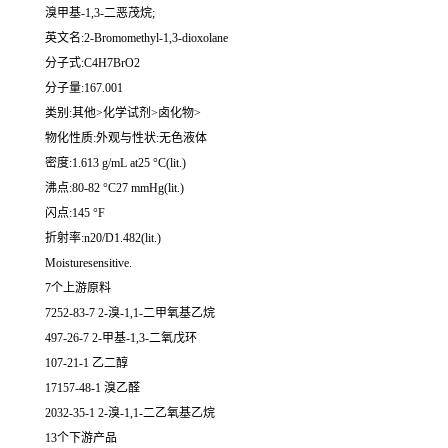
溴甲基-1,3-二恶茂烷;
英文名:2-Bromomethyl-1,3-dioxolane
分子式:C4H7BrO2
分子量:167.001
类别:其他>化学试剂>卤化物>
物化性质:外观与性状:无色液体
密度:1.613 g/mL at25 °C(lit.)
沸点:80-82 °C27 mmHg(lit.)
闪点:145 °F
折射率:n20/D1.482(lit.)
Moisturesensitive.
7个上游原料
7252-83-7 2-溴-1,1-二甲氧基乙烷
497-26-7 2-甲基-1,3-二氧戊环
107-21-1 乙二醇
17157-48-1 溴乙醛
2032-35-1 2-溴-1,1-二乙氧基乙烷
13个下游产品