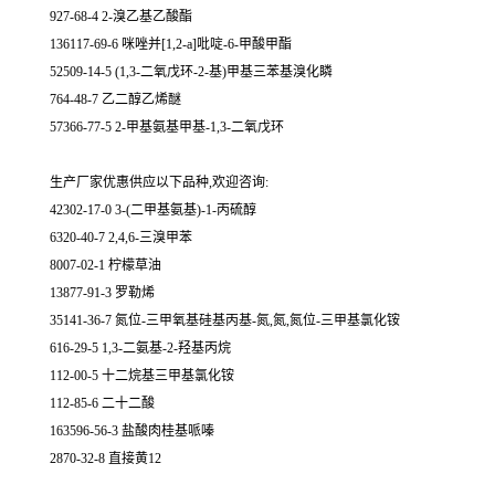
927-68-4 2-溴乙基乙酸酯
136117-69-6 咪唑并[1,2-a]吡啶-6-甲酸甲酯
52509-14-5 (1,3-二氧戊环-2-基)甲基三苯基溴化瞵
764-48-7 乙二醇乙烯醚
57366-77-5 2-甲基氨基甲基-1,3-二氧戊环
生产厂家优惠供应以下品种,欢迎咨询:
42302-17-0 3-(二甲基氨基)-1-丙硫醇
6320-40-7 2,4,6-三溴甲苯
8007-02-1 柠檬草油
13877-91-3 罗勒烯
35141-36-7 氮位-三甲氧基硅基丙基-氮,氮,氮位-三甲基氯化铵
616-29-5 1,3-二氨基-2-羟基丙烷
112-00-5 十二烷基三甲基氯化铵
112-85-6 二十二酸
163596-56-3 盐酸肉桂基哌嗪
2870-32-8 直接黄12