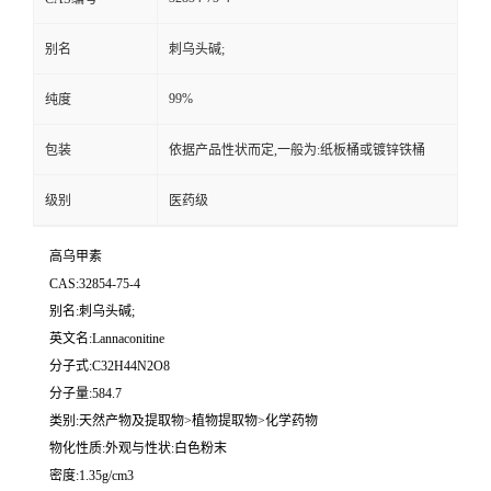
别名
刺乌头碱;
99%
纯度
包装
依据产品性状而定,一般为:纸板桶或镀锌铁桶
级别
医药级
高乌甲素
CAS:32854-75-4
别名:刺乌头碱;
英文名:Lannaconitine
分子式:C32H44N2O8
分子量:584.7
类别:天然产物及提取物>植物提取物>化学药物
物化性质:外观与性状:白色粉末
密度:1.35g/cm3