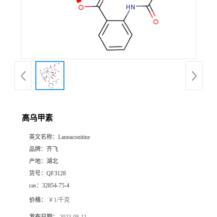
书
荣
誉
联
系
高乌甲素
英文名称：
Lannaconitine
方
品牌：
齐飞
产地：
湖北
式
货号：
QF3128
cas：
32854-75-4
在
价格：
￥1/千克
线