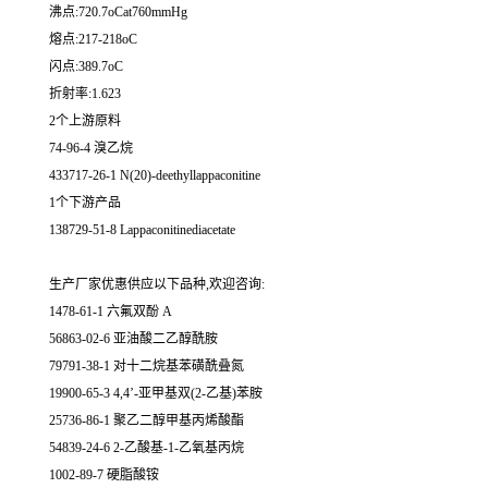
沸点:720.7oCat760mmHg
熔点:217-218oC
闪点:389.7oC
折射率:1.623
2个上游原料
74-96-4 溴乙烷
433717-26-1 N(20)-deethyllappaconitine
1个下游产品
138729-51-8 Lappaconitinediacetate
生产厂家优惠供应以下品种,欢迎咨询:
1478-61-1 六氟双酚 A
56863-02-6 亚油酸二乙醇酰胺
79791-38-1 对十二烷基苯磺酰叠氮
19900-65-3 4,4’-亚甲基双(2-乙基)苯胺
25736-86-1 聚乙二醇甲基丙烯酸酯
54839-24-6 2-乙酸基-1-乙氧基丙烷
1002-89-7 硬脂酸铵