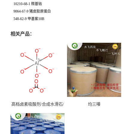
10210-68-1 羰基钴
9064-67-9 猪皮胶原蛋白
548-62-9 甲基紫10B
相关产品：
高档卤素吸酸剂/合成水滑石/
均三嗪
镁铝水滑石