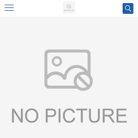
公
司
首
页
公
司
介
绍