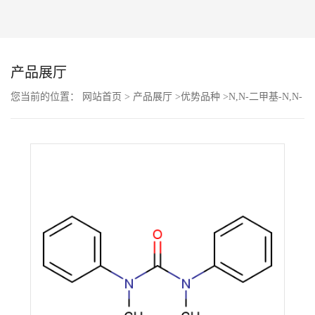
公
司
产品展厅
动
您当前的位置：
网站首页
>
产品展厅
>
优势品种
>
N,N-二甲基-N,N-
二苯脲
态
产
品
展
厅
证