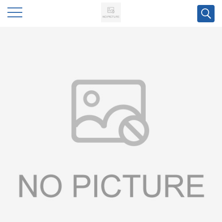
公
司
首
页
公
司
介
绍