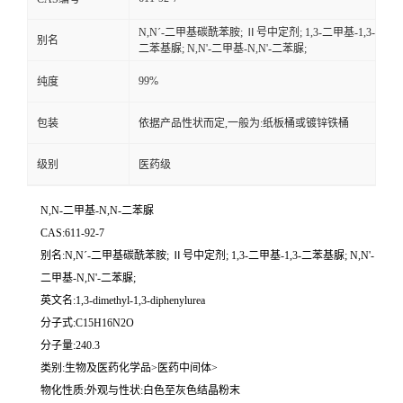
N,Nˊ-二甲基碳酰苯胺; Ⅱ号中定剂; 1,3-二甲基-1,3-
别名
二苯基脲; N,N'-二甲基-N,N'-二苯脲;
99%
纯度
包装
依据产品性状而定,一般为:纸板桶或镀锌铁桶
级别
医药级
N,N-二甲基-N,N-二苯脲
CAS:611-92-7
别名:N,Nˊ-二甲基碳酰苯胺; Ⅱ号中定剂; 1,3-二甲基-1,3-二苯基脲; N,N'-
二甲基-N,N'-二苯脲;
英文名:1,3-dimethyl-1,3-diphenylurea
分子式:C15H16N2O
分子量:240.3
类别:生物及医药化学品>医药中间体>
物化性质:外观与性状:白色至灰色结晶粉末