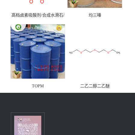
高档卤素吸酸剂/合成水滑石/
均三嗪
镁铝水滑石
TOPM
二乙二醇二乙醚