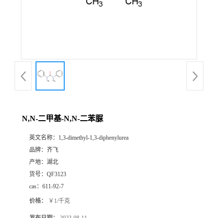
书
荣
誉
联
系
N,N-二甲基-N,N-二苯脲
英文名称：
1,3-dimethyl-1,3-diphenylurea
方
品牌：
齐飞
产地：
湖北
式
货号：
QF3123
cas：
611-92-7
在
价格：
￥1/千克
线