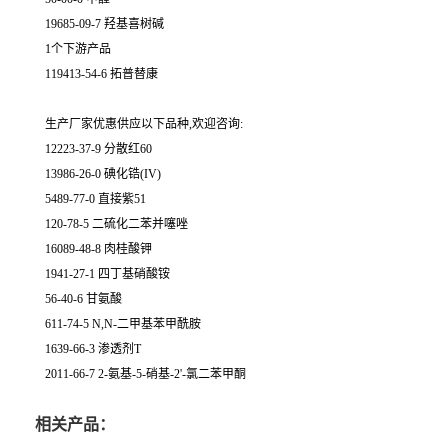
19685-09-7 羟基喜树碱
1个下游产品
119413-54-6 拓普替康
生产厂家优惠供应以下品种,欢迎咨询:
12223-37-9 分散红60
13986-26-0 碘化锆(IV)
5489-77-0 直接紫51
120-78-5 二硫化二苯并噻唑
16089-48-8 肉桂酸钾
1941-27-1 四丁基硝酸铵
56-40-6 甘氨酸
611-74-5 N,N-二甲基苯甲酰胺
1639-66-3 渗透剂T
2011-66-7 2-氨基-5-硝基-2'-氯二苯甲酮
相关产品：