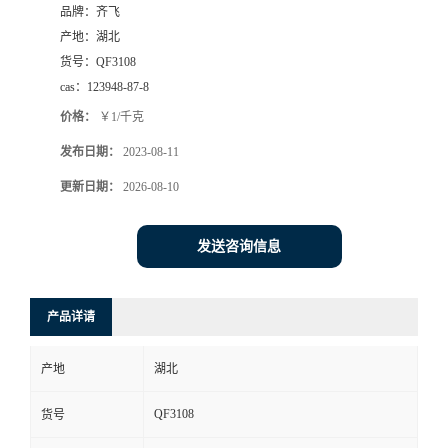
品牌：
齐飞
书
产地：
湖北
货号：
QF3108
荣
cas：
123948-87-8
价格：
￥1/千克
誉
发布日期：
2023-08-11
联
更新日期：
2026-08-10
系
发送咨询信息
方
产品详请
式
产地
湖北
在
QF3108
货号
线