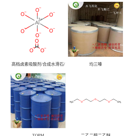
高档卤素吸酸剂/合成水滑石/
均三嗪
镁铝水滑石
TOPM
二乙二醇二乙醚