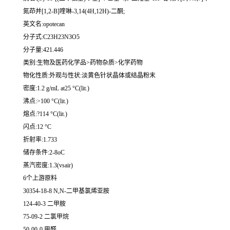
氮茚并[1,2-B]喹啉-3,14(4H,12H)-二酮;
英文名:opotecan
分子式:C23H23N3O5
分子量:421.446
类别:生物及医药化学品>药物杂质>化学药物
物化性质:外观与性状:淡黄色针状晶体或结晶粉末
密度:1.2 g/mL at25 °C(lit.)
沸点:>100 °C(lit.)
熔点:?114 °C(lit.)
闪点:12 °C
折射率:1.733
储存条件:2-8oC
蒸汽密度:1.3(vsair)
6个上游原料
30354-18-8 N,N-二甲基氯烯亚胺
124-40-3 二甲胺
75-09-2 二氯甲烷
50-00-0 甲醛