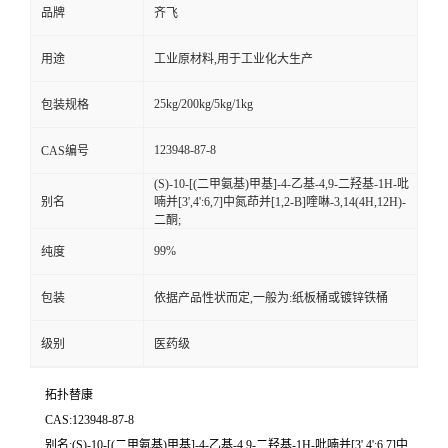
品牌
齐飞
留
用途
工业原材料,用于工业化大生产
言
25kg/200kg/5kg/1kg
包装规格
123948-87-8
CAS编号
(S)-10-[(二甲氨基)甲基]-4-乙基-4,9-二羟基-1H-吡
别名
喃并[3',4':6,7]中氮茚并[1,2-B]喹啉-3,14(4H,12H)-
二酮;
99%
纯度
包装
依据产品性状而定,一般为:纸板桶或镀锌铁桶
级别
医药级
拓扑替康
CAS:123948-87-8
别名:(S)-10-[(二甲氨基)甲基]-4-乙基-4,9-二羟基-1H-吡喃并[3',4':6,7]中