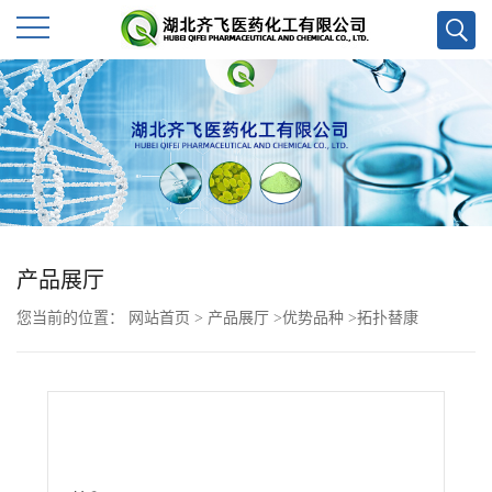
公
司
首
页
产品展厅
公
您当前的位置：
网站首页
>
产品展厅
>
优势品种
>
拓扑替康
司
介
绍