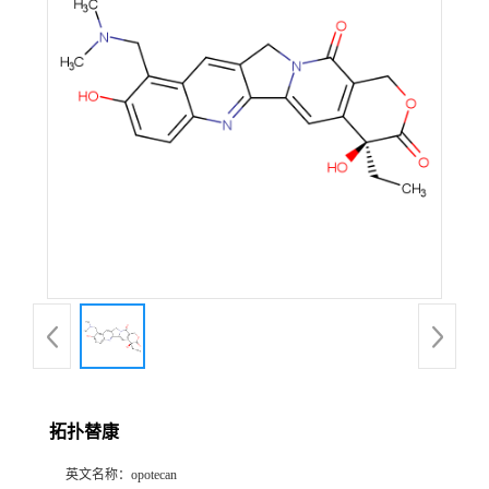
公
司
动
态
产
品
展
厅
拓扑替康
证
英文名称：
opotecan